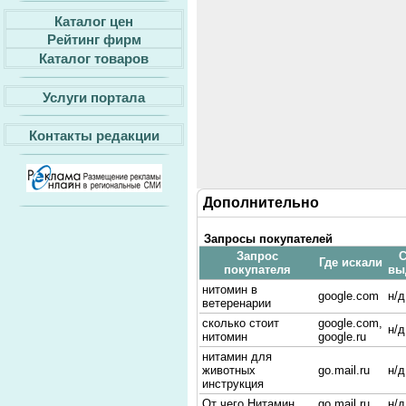
Каталог цен
Рейтинг фирм
Каталог товаров
Услуги портала
Контакты редакции
Дополнительно
Запросы покупателей
Запрос
С
Где искали
покупателя
вы
нитомин в
google.com
н/д
ветеренарии
сколько стоит
google.com,
н/д
нитомин
google.ru
нитамин для
животных
go.mail.ru
н/д
инструкция
От чего Нитамин
go.mail.ru
н/д