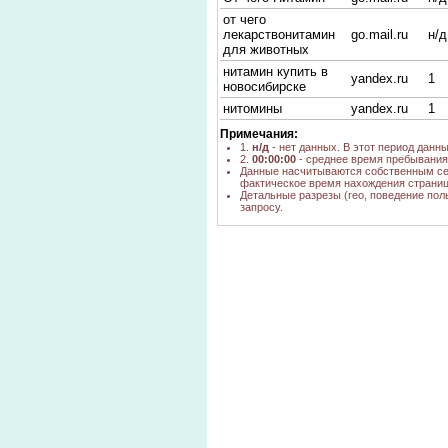
от чего
лекарствонитамин
go.mail.ru
н/д
для животных
нитамин купить в
yandex.ru
1
новосибирске
нитомины
yandex.ru
1
Примечания:
1.
н/д
- нет данных. В этот период данн
2.
00:00:00
- среднее время пребывания 
Данные насчитываются собственным се
фактическое время нахождения страниц
Детальные разрезы (гео, поведение пол
запросу.