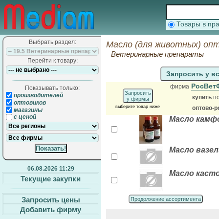
Товары в п
Выбрать раздел:
Масло (для животных) опт
Ветеринарные препараты
Перейти к товару:
Запросить у в
РосВет
фирма
Показывать только:
Запросить
производителей
купить
по
у фирмы
оптовиков
выберите товар ниже
оптово-р
магазины
с ценой
Масло камфо
Масло вазел
06.08.2026 11:29
Масло касто
Текущие закупки
Запросить цены
Продолжение ассортимента
Добавить фирму