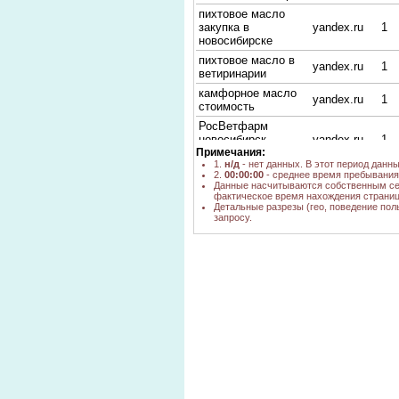
пихтовое масло
закупка в
yandex.ru
1
новосибирске
пихтовое масло в
yandex.ru
1
ветиринарии
камфорное масло
yandex.ru
1
стоимость
РосВетфарм
новосибирск -
yandex.ru
1
Примечания:
аэросан
1.
н/д
- нет данных. В этот период данн
стоимость оптом
2.
00:00:00
- среднее время пребывания 
yandex.ru
1
масла пихтового
Данные насчитываются собственным се
фактическое время нахождения страниц
аэросан (пихтовый)
yandex.ru
1
Детальные разрезы (гео, поведение пол
запросу.
оптом пихтовое
yandex.ru
2
масло
ветеринарное
yandex.ru
1
масло
препарат аэросан-п
yandex.ru
1
пихтовое масло
mediam.ru
н/д
новосибирский
покупатель масла
yandex.ru
1
пихтового
камфорное масло
yandex.ru
1
ветеринария цена