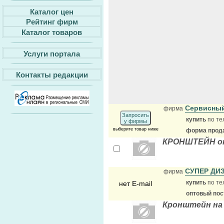
Каталог цен
Рейтинг фирм
Каталог товаров
Услуги портала
Контакты редакции
Сервисный
фирма
Запросить
купить
по те
у фирмы
выберите товар ниже
форма прода
КРОНШТЕЙН от
СУПЕР ДИ
фирма
купить
по те
нет E-mail
оптовый по
Кронштейн на