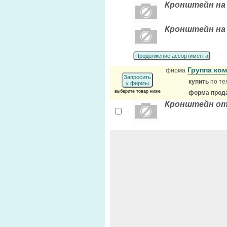
Кронштейн на
Кронштейн на 
Продолжение ассортимента
Группа ко
фирма
Запросить
купить
по те
у фирмы
выберите товар ниже
форма прода
Кронштейн от