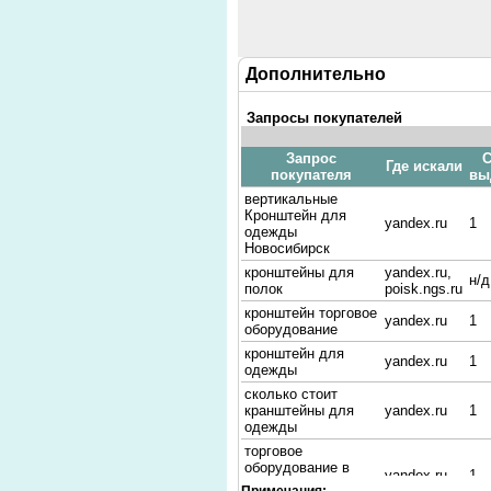
Дополнительно
Запросы покупателей
Запрос
С
Где искали
покупателя
вы
вертикальные
Кронштейн для
yandex.ru
1
одежды
Новосибирск
кронштейны для
yandex.ru,
н/д
полок
poisk.ngs.ru
кронштейн торговое
yandex.ru
1
оборудование
кронштейн для
yandex.ru
1
одежды
сколько стоит
кранштейны для
yandex.ru
1
одежды
торговое
оборудование в
yandex.ru
1
санкт-петербурге