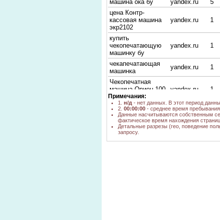
машина ока бу
yandex.ru
5
цена Контр-
кассовая машина
yandex.ru
1
экр2102
купить
чекопечатающую
yandex.ru
1
машинку бу
чекапечатающая
yandex.ru
1
машинка
Чекопечатная
машина Орион 100
yandex.ru
1
Примечания:
моя реклама
1.
н/д
- нет данных. В этот период данн
Чекопечатная
2.
00:00:00
- среднее время пребывания 
машина для ЕНВД
Данные насчитываются собственным се
yandex.ru
1
фактическое время нахождения страниц
Орион 100 где
Детальные разрезы (гео, поведение пол
купить
запросу.
магазины
чекопечатных
yandex.ru
1
машин
касби 02м цена
yandex.ru
1
чекопечатные
yandex.ru
1
машинки орион
Чекопечатная
машина
yandex.ru
1
"Меркурий-130"