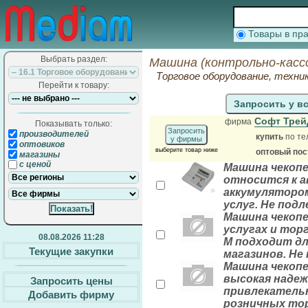
Товары в п
Выбрать раздел:
Машина (контрольно-касс
Торговое оборудование, техни
Перейти к товару:
Запросить у в
Софт Тре
фирма
Показывать только:
Запросить
производителей
купить
по те
у фирмы
оптовиков
выберите товар ниже
оптовый по
магазины
с ценой
Машина чекоп
относится к 
аккумулятором
услуг. Не под
Машина чекопе
услугах и тор
08.08.2026 11:28
М подходит дл
Текущие закупки
магазинов. Не
Машина чекопе
высокая наде
Запросить цены
привлекательн
Добавить фирму
розничных тор