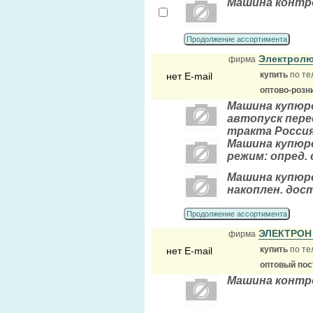
Машина контро
Продолжение ассортимента
Электролю
фирма
купить
по те
нет E-mail
оптово-розн
Машина купюро
автопуск пере
тракта Росси
Машина купюро
режим: опред. 
Машина купюро
накоплен. дос
Продолжение ассортимента
ЭЛЕКТРО
фирма
купить
по те
нет E-mail
оптовый по
Машина контр