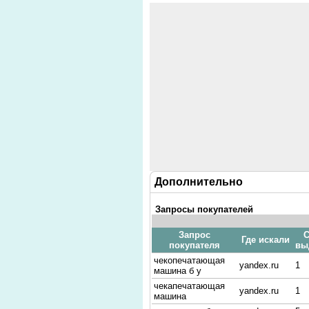
Дополнительно
Запросы покупателей
Запрос
С
Где искали
покупателя
вы
чекопечатающая
yandex.ru
1
машина б у
чекапечатающая
yandex.ru
1
машина