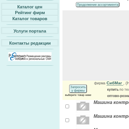
Продолжение ассортимента
Каталог цен
Рейтинг фирм
Каталог товаров
Услуги портала
Контакты редакции
СибМаг
, 
фирма
Запросить
купить
по те
у фирмы
выберите товар ниже
оптово-розн
Машина контро
Машина контро