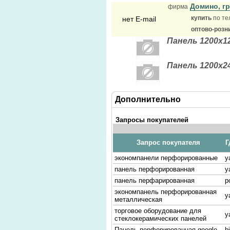
Домино, г
фирма
купить
по те
нет E-mail
оптово-розн
Панель 1200х12
Панель 1200х24
Дополнительно
Запросы покупателей
Запрос покупателя
Г
экономпанели перфорированные
y
панель перфорированная
y
панель перфарированная
p
экономпанель перфорированная
y
металлическая
торговое оборудование для
y
стеклокерамических панелей
Панель перфорированная google
b