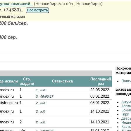
руппа компаний
, (Новосибирская обл
, Новосибирск)
+7-(383)..
л.
Посмотреть
ичный магазин
00 бел./сер.
00 сер.
Похожие
матери
Стр.
Последний
де искали
Статистика
Панел
выдачи
раз
Базовый
andex.ru
1
22.05.2022
1
,
н/д
расход
andex.ru
1
03.01.2022
3
,
00:00:17
Аккум
oisk.ngs.ru
1
03.01.2022
2
,
н/д
Аппл
Бонне
andex.ru
1
14.10.2021
2
,
н/д
Гири
Дверь
andex.ru
2
14.10.2021
2
,
н/д
Индик
Картр
ing.com
н/д
11.05.2017
Крыша