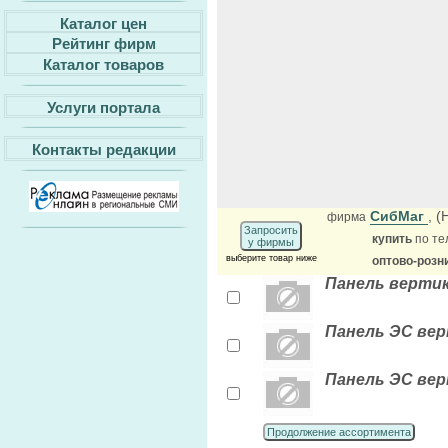
Каталог цен
Рейтинг фирм
Каталог товаров
Услуги портала
Контакты редакции
СибМаг
, 
фирма
Запросить
купить
по те
у фирмы
выберите товар ниже
оптово-розн
Панель вертик
Панель ЭС вер
Панель ЭС вер
Продолжение ассортимента