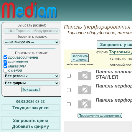
Выбрать раздел:
Панель (перфорированная
Торговое оборудование, техни
Перейти к товару:
Запросить у в
Торговый 
фирма
Показывать только:
Запросить
производителей
купить
по те
у фирмы
оптовиков
выберите товар ниже
оптовый по
магазины
с ценой
Панель сплошна
STAHLER
Панель перфор
Панель перфор
06.08.2026 08:23
Текущие закупки
Продолжение ассортимента
Запросить цены
Добавить фирму