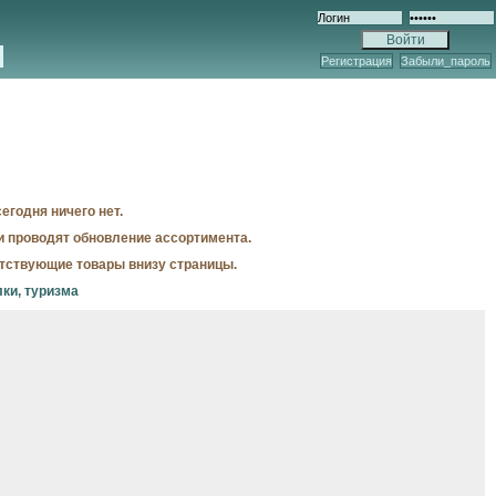
Регистрация
Забыли_пароль
егодня ничего нет.
и проводят обновление ассортимента.
утствующие товары внизу страницы.
лки, туризма