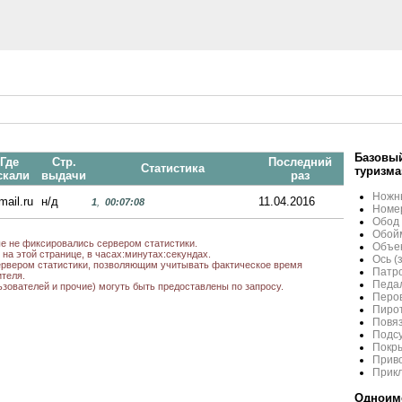
Базовый
Где
Стр.
Последний
Статистика
туризма
скали
выдачи
раз
Ножны
mail.ru
н/д
11.04.2016
1
,
00:07:08
Номер
Обод 
Обойм
ые не фиксировались сервером статистики.
Объек
на этой странице, в часах:минутах:секундах.
Ось (
рвером статистики, позволяющим учитывать фактическое время
Патро
теля.
Педал
ьзователей и прочие) могуть быть предоставлены по запросу.
Перо
Пиро
Повяз
Подсу
Покры
Приво
Прикл
Одноиме