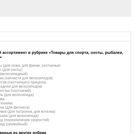
 ассортимент в рубрике «Товары для спорта, охоты, рыбалки,
»
 (для ножа, для финки, охотничьи)
 (для охоты)
(велосипедный)
а (запчасти для велосипедов)
тив (охотничьего прицела)
задняя для велосипедов)
нташ (охотничий)
ь (для велосипеда)
вка
техника
ка (для фитнеса)
мок (для патронов, для котелка)
шка (для велосипеда)
д (переключения скоростей)
ад (оружейный)
нные из других рубрик