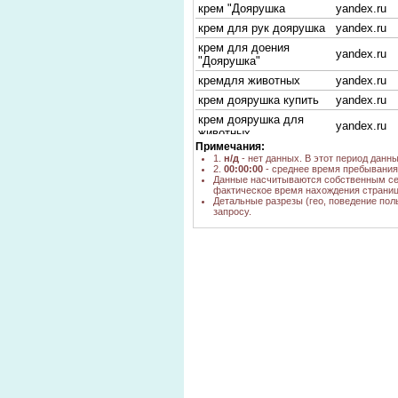
крем "Доярушка
yandex.ru
крем для рук доярушка
yandex.ru
крем для доения
yandex.ru
"Доярушка"
кремдля животных
yandex.ru
крем доярушка купить
yandex.ru
крем доярушка для
yandex.ru
животных
Примечания:
крем для доения
yandex.ru
1.
н/д
- нет данных. В этот период данн
Доярушка
2.
00:00:00
- среднее время пребывания 
Данные насчитываются собственным се
производители кремов
фактическое время нахождения страниц
yandex.ru
для животных
Детальные разрезы (гео, поведение пол
запросу.
ДОЯРУШКА крем для
yandex.ru
доения
крем доярушка для
yandex.ru
доения
крем "доярушка"
yandex.ru
ветеринарные крема
yandex.ru
охлаждающая мазь для
yandex.ru
животных
ветеринарные мази
yandex.ru
доярушка
ветеринарный крем
yandex.ru