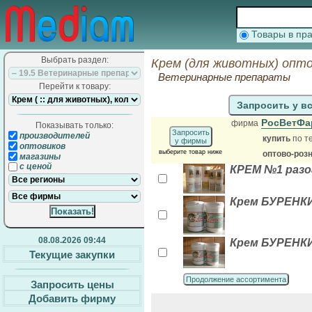
Товары в п
Выбрать раздел:
Крем (для животных) опто
Ветеринарные препараты
Перейти к товару:
Запросить у в
РосВетФ
фирма
Показывать только:
Запросить
производителей
купить
по т
у фирмы
оптовиков
выберите товар ниже
оптово-роз
магазины
с ценой
КРЕМ №1 разо
Крем БУРЕНКИН
08.08.2026 09:44
Крем БУРЕНКИН
Текущие закупки
Продолжение ассортимента
Запросить цены
Добавить фирму