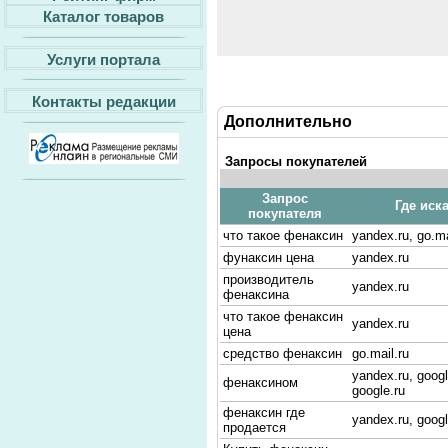
Каталог товаров
Услуги портала
Контакты редакции
Дополнительно
Запросы покупателей
Запрос
Где иск
покупателя
что такое фенаксин
yandex.ru, go.ma
фунаксин цена
yandex.ru
производитель
yandex.ru
фенаксина
что такое фенаксин
yandex.ru
цена
средство фенаксин
go.mail.ru
yandex.ru, goog
фенаксином
google.ru
фенаксин где
yandex.ru, googl
продается