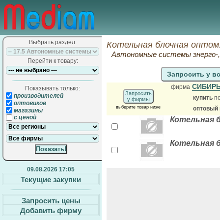
Выбрать раздел:
Котельная блочная оптом
Автономные системы энерго-, 
Перейти к товару:
Запросить у в
СИБИРЬ
фирма
Показывать только:
Запросить
производителей
купить
по
у фирмы
оптовиков
выберите товар ниже
оптовый
магазины
с ценой
Котельная 
Котельная б
09.08.2026 17:05
Текущие закупки
Запросить цены
Добавить фирму