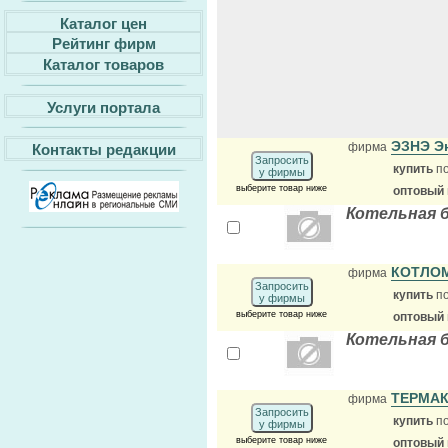
Каталог цен
Рейтинг фирм
Каталог товаров
Услуги портала
ЭЗНЭ Э
фирма
Контакты редакции
Запросить
купить
по
у фирмы
выберите товар ниже
оптовый
Котельная 
КОТЛО
фирма
Запросить
купить
по
у фирмы
выберите товар ниже
оптовый
Котельная б
ТЕРМА
фирма
Запросить
купить
по
у фирмы
выберите товар ниже
оптовый