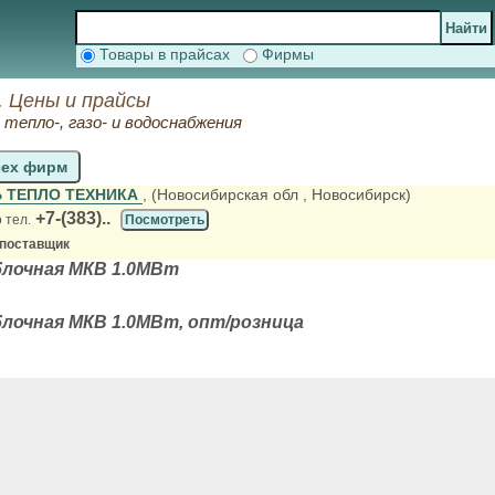
Товары в прайсах
Фирмы
. Цены и прайсы
тепло-, газо- и водоснабжения
сех фирм
 ТЕПЛО ТЕХНИКА
, (Новосибирская обл
, Новосибирск)
+7-(383)..
 тел.
Посмотреть
 поставщик
блочная МКВ 1.0МВт
лочная МКВ 1.0МВт, опт/розница