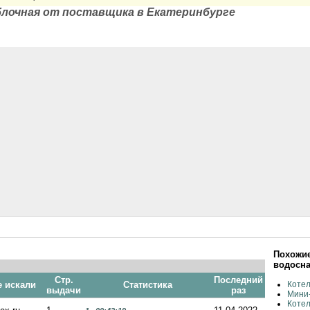
блочная от поставщика в Екатеринбурге
Похожие
водосн
Стр.
Последний
е искали
Статистика
Коте
выдачи
раз
Мини-
Коте