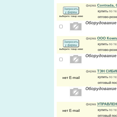
Contrada,
фирма
Запросить
купить
по те
у фирмы
выберите товар ниже
оптово-розн
Оборудование
ООО Комп
фирма
Запросить
купить
по те
у фирмы
выберите товар ниже
оптово-розн
Оборудование
ТЭН СИБ
фирма
купить
по те
нет E-mail
оптовый по
Оборудование
УПРАВЛЕ
фирма
купить
по те
нет E-mail
оптовый по