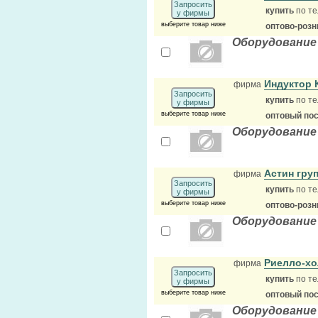
Запросить
купить
по те
у фирмы
выберите товар ниже
оптово-розн
Оборудование
Индуктор
фирма
Запросить
купить
по те
у фирмы
выберите товар ниже
оптовый по
Оборудование
Астин гру
фирма
Запросить
купить
по те
у фирмы
выберите товар ниже
оптово-розн
Оборудование
Риелло-х
фирма
Запросить
купить
по те
у фирмы
выберите товар ниже
оптовый по
Оборудование