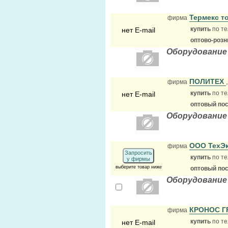
Термекс т
фирма
купить
по те
нет E-mail
оптово-розн
Оборудование
ПОЛИТЕХ
фирма
купить
по те
нет E-mail
оптовый по
Оборудование
ООО ТехЭ
фирма
Запросить
купить
по те
у фирмы
выберите товар ниже
оптовый по
Оборудование
КРОНОС 
фирма
купить
по те
нет E-mail