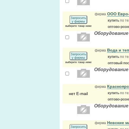
ООО Евро
фирма
Запросить
купить
по те
у фирмы
выберите товар ниже
оптово-розн
Оборудование
Вода и те
фирма
Запросить
купить
по те
у фирмы
выберите товар ниже
оптовый по
Оборудование
Красноярс
фирма
купить
по те
нет E-mail
оптово-розн
Оборудование
Невские м
фирма
Запросить