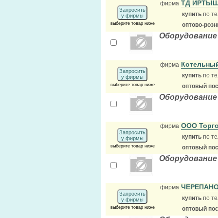
ТД ИРТЫШ
фирма
Запросить
купить
по те
у фирмы
выберите товар ниже
оптово-розн
Оборудование
Котельны
фирма
Запросить
купить
по те
у фирмы
выберите товар ниже
оптовый по
Оборудование
ООО Торг
фирма
Запросить
купить
по те
у фирмы
выберите товар ниже
оптовый по
Оборудование
ЧЕРЕПАН
фирма
Запросить
купить
по те
у фирмы
выберите товар ниже
оптовый по