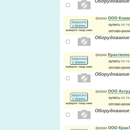
Оборудование
ООО Клима
фирма
Запросить
купить
по те
у фирмы
выберите товар ниже
оптово-розн
Оборудование
Крастепл
фирма
Запросить
купить
по те
у фирмы
выберите товар ниже
оптово-розн
Оборудование
ООО Астр
фирма
Запросить
купить
по те
у фирмы
выберите товар ниже
оптово-розн
Оборудование
ООО Крас
фирма