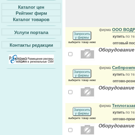
Каталог цен
Рейтинг фирм
Каталог товаров
ООО ВОД
фирма
Услуги портала
Запросить
купить
по те
у фирмы
выберите товар ниже
оптовый по
Контакты редакции
Оборудование
Сибпромп
фирма
Запросить
купить
по те
у фирмы
выберите товар ниже
оптово-розн
Оборудование
Теплогаза
фирма
Запросить
купить
по те
у фирмы
выберите товар ниже
оптово-про
Оборудование