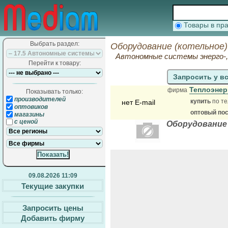
Товары в п
Выбрать раздел:
Оборудование (котельное)
Автономные системы энерго-, 
Перейти к товару:
Запросить у в
Теплоэнер
фирма
Показывать только:
производителей
купить
по те
нет E-mail
оптовиков
оптовый по
магазины
с ценой
Оборудование
09.08.2026 11:09
Текущие закупки
Запросить цены
Добавить фирму