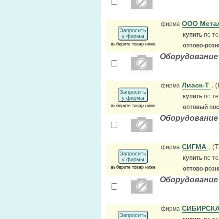
ООО Мета
фирма
Запросить
купить
по те
у фирмы
выберите товар ниже
оптово-розн
Оборудование
Лиаск-Т
, 
фирма
Запросить
купить
по те
у фирмы
выберите товар ниже
оптовый по
Оборудование
СИГМА
, (
фирма
Запросить
купить
по те
у фирмы
выберите товар ниже
оптово-розн
Оборудование
СИБИРСК
фирма
Запросить