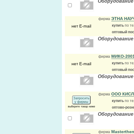
Оборудование
ЭТНА НА
фирма
купить
по те
нет E-mail
оптовый по
Оборудование
МИКО-200
фирма
купить
по те
нет E-mail
оптовый по
Оборудование
ООО КИС
фирма
Запросить
купить
по те
у фирмы
выберите товар ниже
оптово-розн
Оборудование
Masterthe
фирма