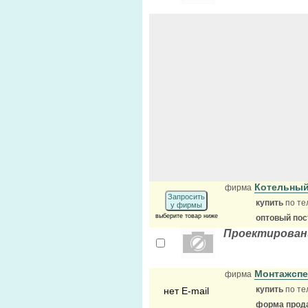
Котельный
фирма
Запросить
купить
по те
у фирмы
выберите товар ниже
оптовый по
Проектирован
Монтажсп
фирма
купить
по те
нет E-mail
форма прода