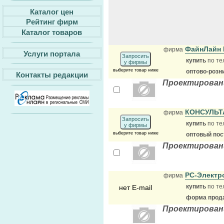
Каталог цен
Рейтинг фирм
Каталог товаров
ФайнЛайн
фирма
Услуги портала
Запросить
купить
по те
у фирмы
выберите товар ниже
оптово-розн
Контакты редакции
Проектирован
КОНСУЛЬТ
фирма
Запросить
купить
по те
у фирмы
выберите товар ниже
оптовый по
Проектирован
РС-Элект
фирма
купить
по те
нет E-mail
форма прода
Проектирован