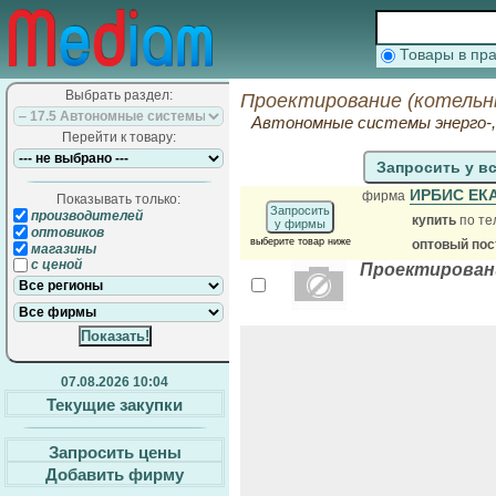
Товары в п
Выбрать раздел:
Проектирование (котельн
Автономные системы энерго-, 
Перейти к товару:
Запросить у в
ИРБИС ЕК
фирма
Показывать только:
Запросить
производителей
купить
по те
у фирмы
оптовиков
выберите товар ниже
оптовый по
магазины
с ценой
Проектирован
07.08.2026 10:04
Текущие закупки
Запросить цены
Добавить фирму