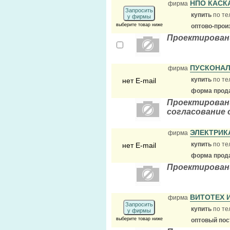
НПО КАСК
фирма
Запросить
купить
по те
у фирмы
выберите товар ниже
оптово-прои
Проектировани
ПУСКОНА
фирма
купить
по те
нет E-mail
форма прода
Проектировани
согласование 
ЭЛЕКТРИК
фирма
купить
по те
нет E-mail
форма прода
Проектирован
ВИТОТЕХ 
фирма
Запросить
купить
по те
у фирмы
выберите товар ниже
оптовый по