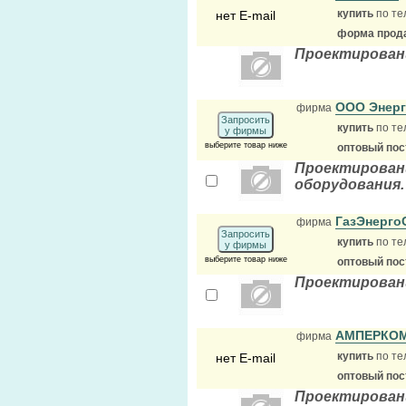
купить
по те
нет E-mail
форма прода
Проектирован
ООО Энер
фирма
Запросить
купить
по те
у фирмы
выберите товар ниже
оптовый по
Проектировани
оборудования.
ГазЭнерго
фирма
Запросить
купить
по те
у фирмы
выберите товар ниже
оптовый по
Проектирован
АМПЕРКО
фирма
купить
по те
нет E-mail
оптовый по
Проектирован