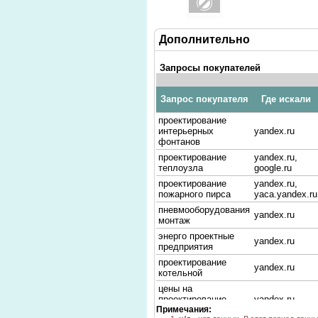
Дополнительно
Запросы покупателей
Запрос покупателя
Где искали
проектирование
интерьерных
yandex.ru
фонтанов
проектирование
yandex.ru,
теплоузла
google.ru
проектирование
yandex.ru,
пожарного пирса
yaca.yandex.ru
пневмооборудования
yandex.ru
монтаж
энерго проектные
yandex.ru
предприятия
проектирование
yandex.ru
котельной
цены на
проектирование
yandex.ru
Примечания:
котельных