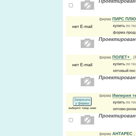
Проектирован
ПИРС ПЛ
фирма
купить
по те
нет E-mail
форма прода
Проектирован
ПОЛЕТ+
, 
фирма
купить
по те
нет E-mail
оптовый по
Проектирован
Империя т
фирма
Запросить
купить
по те
у фирмы
выберите товар ниже
оптово-розн
Проектирован
АНТАРЕС
,
фирма