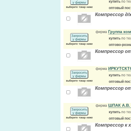
купить
по те
у фирмы
выберите товар ниже
оптовый по
Компрессор д/
Группа ко
фирма
Запросить
купить
по те
у фирмы
выберите товар ниже
оптово-розн
Компрессор о
ИРКУТСКТ
фирма
Запросить
купить
по те
у фирмы
выберите товар ниже
оптовый по
Компрессор от
ШПАК А.В
фирма
Запросить
купить
по те
у фирмы
выберите товар ниже
оптовый по
Компрессор к 