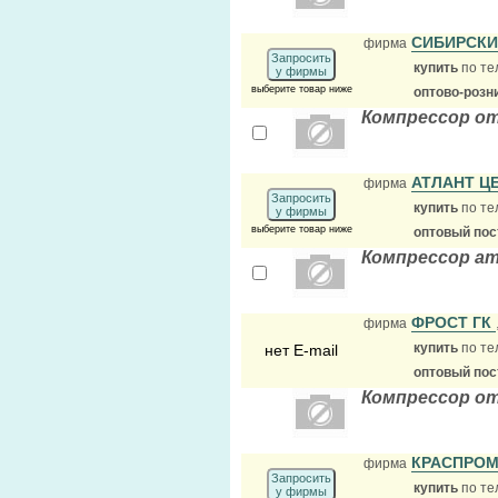
СИБИРСКИ
фирма
Запросить
купить
по те
у фирмы
выберите товар ниже
оптово-розн
Компрессор от
АТЛАНТ Ц
фирма
Запросить
купить
по те
у фирмы
выберите товар ниже
оптовый по
Компрессор а
ФРОСТ ГК
фирма
купить
по те
нет E-mail
оптовый по
Компрессор о
КРАСПРО
фирма
Запросить
купить
по те
у фирмы