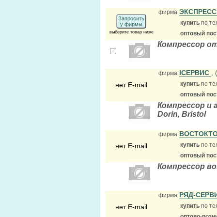
ЭКСПРЕСС
фирма
Запросить
купить
по те
у фирмы
выберите товар ниже
оптовый по
Компрессор о
IСЕРВИС
,
фирма
купить
по те
нет E-mail
оптовый по
Компрессор и аг
Dorin, Bristol
ВОСТОКТ
фирма
купить
по те
нет E-mail
оптовый по
Компрессор во
РЯД-СЕРВ
фирма
купить
по те
нет E-mail
оптово-розн