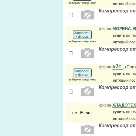
выберите товар ниже
оптовый по
Компрессор от
МОРЕНА-Е
фирма
Запросить
купить
по те
у фирмы
выберите товар ниже
оптовый по
Компрессор о
АЙС
, (При
фирма
Запросить
купить
по те
у фирмы
выберите товар ниже
оптовый по
Компрессор о
ХЛАДОТЕ
фирма
купить
по те
нет E-mail
оптовый по
Компрессор от