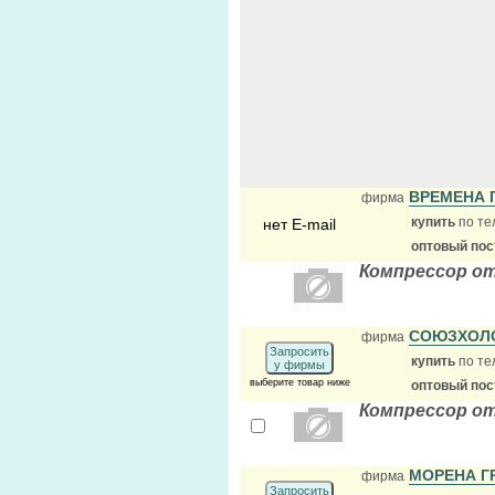
ВРЕМЕНА 
фирма
купить
по те
нет E-mail
оптовый по
Компрессор о
СОЮЗХОЛ
фирма
Запросить
купить
по те
у фирмы
выберите товар ниже
оптовый по
Компрессор от
МОРЕНА Г
фирма
Запросить