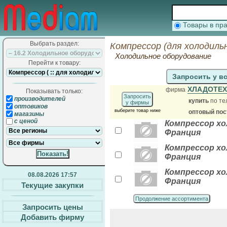
Товары в п
Выбрать раздел:
Компрессор (для холодиль
Холодильное оборудование
Перейти к товару:
Запросить у в
ХЛАДОТЕ
фирма
Показывать только:
Запросить
производителей
купить
по те
у фирмы
оптовиков
выберите товар ниже
оптовый по
магазины
с ценой
Компрессор хол
Франция
Компрессор хол
Франция
Компрессор хол
08.08.2026 17:57
Франция
Текущие закупки
Продолжение ассортимента
Запросить цены
Добавить фирму