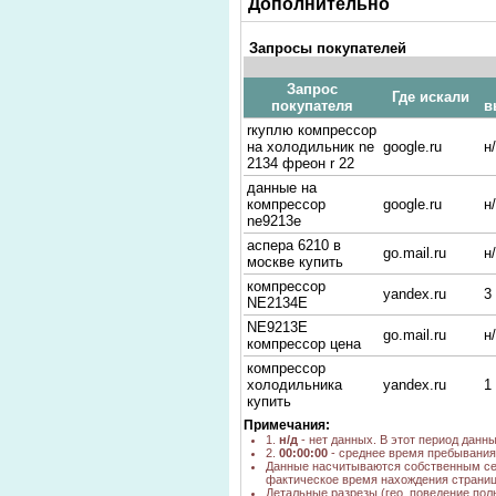
Дополнительно
Запросы покупателей
Запрос
Где искали
покупателя
в
rкуплю компрессор
на холодильник ne
google.ru
н
2134 фреон r 22
данные на
компрессор
google.ru
н
ne9213e
аспера 6210 в
go.mail.ru
н
москве купить
компрессор
yandex.ru
3
NE2134E
NE9213E
go.mail.ru
н
компрессор цена
компрессор
холодильника
yandex.ru
1
купить
Примечания:
холодильный
1.
н/д
- нет данных. В этот период данн
компрессор
google.ru
н
2.
00:00:00
- среднее время пребывания 
новосибирск
Данные насчитываются собственным се
фактическое время нахождения страниц
компрессор
yandex.ru
1
Детальные разрезы (гео, поведение пол