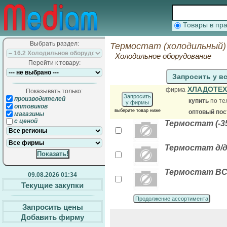
Товары в п
Выбрать раздел:
Термостат (холодильный)
Холодильное оборудование
Перейти к товару:
Запросить у в
ХЛАДОТЕ
фирма
Показывать только:
Запросить
производителей
купить
по те
у фирмы
оптовиков
выберите товар ниже
оптовый по
магазины
с ценой
Термостат (-35
Термостат д/д
Термостат BC 2
09.08.2026 01:34
Текущие закупки
Продолжение ассортимента
Запросить цены
Добавить фирму