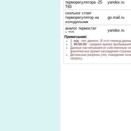
терморегулятора -25
yandex.ru
T65
скольког стоит
терморегулятор на
go.mail.ru
холодильник
аналог термостат
yandex.ru
т-110
Примечания:
термодатчики becool
1.
н/д
- нет данных. В этот период данн
ut72 технические
google.by
2.
00:00:00
- среднее время пребывания 
характеристики
Данные насчитываются собственным се
фактическое время нахождения страниц
терморегулятор р112
Детальные разрезы (гео, поведение пол
yandex.ru
для холодильника
запросу.
термостат к59-р1686
yandex.ru
холодильник купить
холодильник стинол
купить
yandex.ru
терморегулятор
Термореле стинол
poisk.ngs.ru
узбекистан термореле
yandex.com
для холодильника
Характеристики
термостатов для
yandex.ru
холодильников
терморегулятор
google.ru
холодильник норд