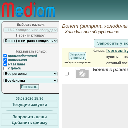
Выбрать раздел:
Бонет (витрина холодильн
Холодильное оборудование
Перейти к товару:
Запросить у в
Торговый 
фирма
Показывать только:
Запросить
производителей
купить
по те
у фирмы
оптовиков
выберите товар ниже
оптовый по
магазины
с ценой
Бонет с раздви
06.08.2026 15:36
Текущие закупки
Запросить цены
Добавить фирму