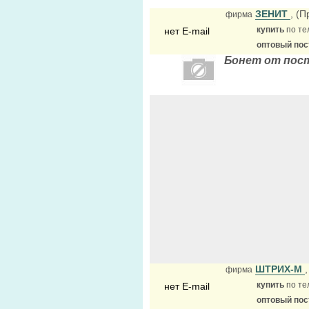
ЗЕНИТ
, (
фирма
купить
по те
нет E-mail
оптовый по
Бонет от пос
ШТРИХ-М
фирма
купить
по те
нет E-mail
оптовый по