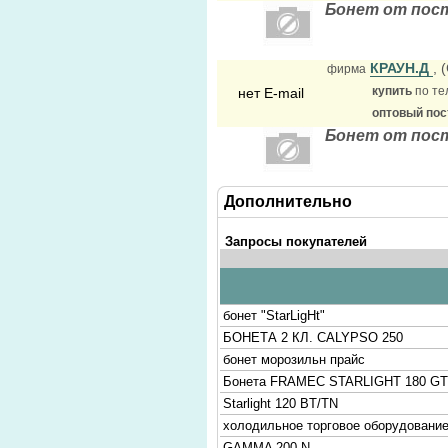
Бонет от пос
КРАУН.Д
, 
фирма
купить
по те
нет E-mail
оптовый по
Бонет от пос
Дополнительно
Запросы покупателей
бонет "StarLigHt"
БOНЕТА 2 КЛ. CALYPSO 250
бонет морозильн прайс
Бонета FRAMEC STARLIGHT 180 GT
Starlight 120 BT/TN
холодильное торговое оборудование
GAMMA 200 N