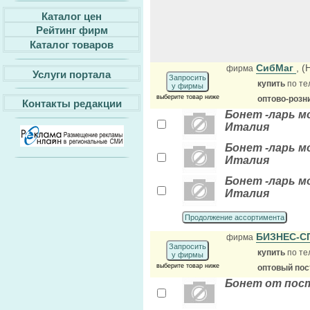
Каталог цен
Рейтинг фирм
Каталог товаров
СибМаг
, 
фирма
Услуги портала
Запросить
купить
по те
у фирмы
выберите товар ниже
оптово-розн
Контакты редакции
Бонет -ларь мо
Италия
Бонет -ларь мо
Италия
Бонет -ларь мо
Италия
Продолжение ассортимента
БИЗНЕС-С
фирма
Запросить
купить
по те
у фирмы
выберите товар ниже
оптовый по
Бонет от пос