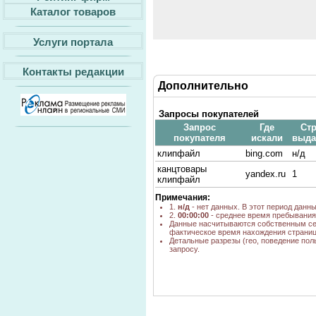
Каталог товаров
Услуги портала
Контакты редакции
Дополнительно
Запросы покупателей
Запрос
Где
Стр
покупателя
искали
выда
клипфайл
bing.com
н/д
канцтовары
yandex.ru
1
клипфайл
Примечания:
1.
н/д
- нет данных. В этот период данн
2.
00:00:00
- среднее время пребывания 
Данные насчитываются собственным се
фактическое время нахождения страниц
Детальные разрезы (гео, поведение пол
запросу.