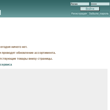
Регистрация
Забыли_пароль
егодня ничего нет.
и проводят обновление ассортимента.
утствующие товары внизу страницы.
осервиса