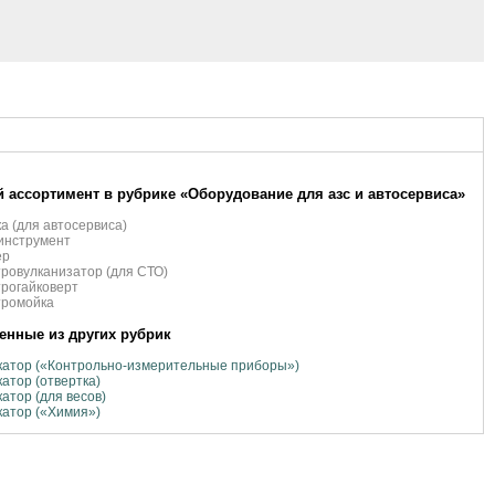
 ассортимент в рубрике «Оборудование для азс и автосервиса»
а (для автосервиса)
инструмент
ер
ровулканизатор (для СТО)
рогайковерт
тромойка
нные из других рубрик
катор («Контрольно-измерительные приборы»)
атор (отвертка)
атор (для весов)
атор («Химия»)