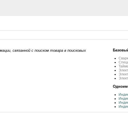
Базовый
ации, связанной с поиском товара в поисковых
Сварк
Спец
Тайм
Элект
Элект
Элек
Одноиме
Инди
Индик
Индик
Индик