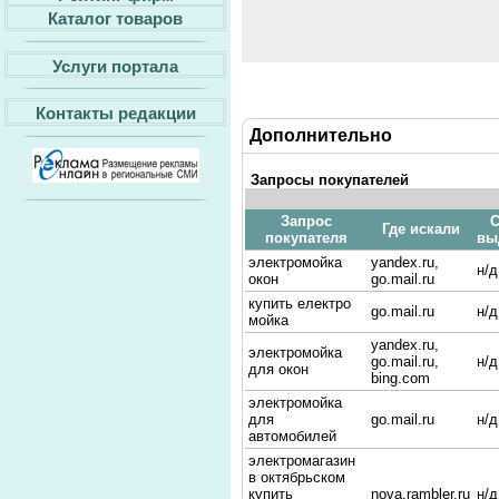
Каталог товаров
Услуги портала
Контакты редакции
Дополнительно
Запросы покупателей
Запрос
С
Где искали
покупателя
вы
электромойка
yandex.ru,
н/д
окон
go.mail.ru
купить електро
go.mail.ru
н/д
мойка
yandex.ru,
электромойка
go.mail.ru,
н/д
для окон
bing.com
электромойка
для
go.mail.ru
н/д
автомобилей
электромагазин
в октябрьском
купить
nova.rambler.ru
н/д