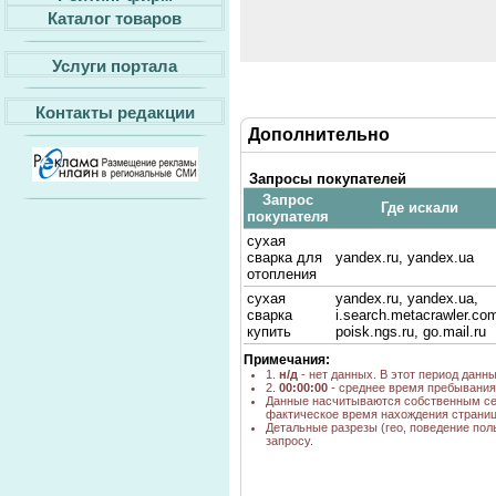
Каталог товаров
Услуги портала
Контакты редакции
Дополнительно
Запросы покупателей
Запрос
Где искали
покупателя
сухая
сварка для
yandex.ru, yandex.ua
отопления
сухая
yandex.ru, yandex.ua,
сварка
i.search.metacrawler.co
купить
poisk.ngs.ru, go.mail.ru
Примечания:
1.
н/д
- нет данных. В этот период данн
2.
00:00:00
- среднее время пребывания 
Данные насчитываются собственным се
фактическое время нахождения страниц
Детальные разрезы (гео, поведение пол
запросу.