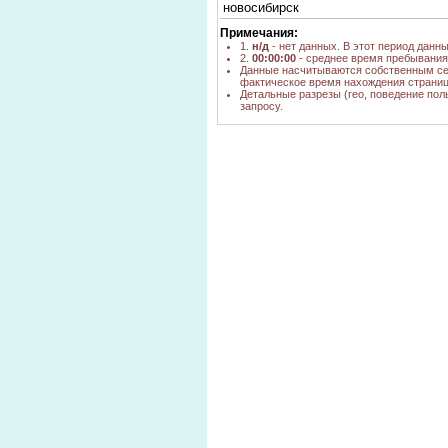
новосибирск
Примечания:
1.
н/д
- нет данных. В этот период данн
2.
00:00:00
- среднее время пребывания 
Данные насчитываются собственным се
фактическое время нахождения страниц
Детальные разрезы (гео, поведение пол
запросу.