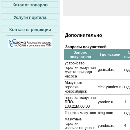
Каталог товаров
Услуги портала
Контакты редакции
Дополнительно
Запросы покупателей
Запрос
С
Где искали
покупателя
вы
устройство
горелки мазутная
go.mail.ru
н/д
муфта привода
насоса
Мазутные
горелки
clck.yandex.ru
н/д
новосибирск
горелка мазутная
БПО-
yandex.ru
1
108.21М.00.00
Горелка мазутноя
bing.com
н/д
мазутные
гарелки
yandex.ru
4
изапчасти цена г