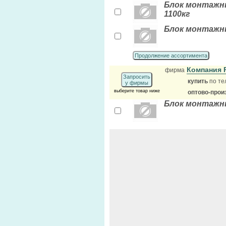
Блок монтажны
1100кг
Блок монтажны
Продолжение ассортимента
Компания 
фирма
Запросить
купить
по те
у фирмы
выберите товар ниже
оптово-прои
Блок монтажн