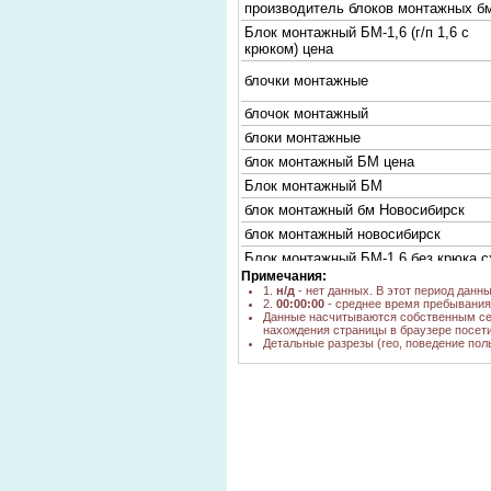
производитель блоков монтажных бм
Блок монтажный БМ-1,6 (г/п 1,6 с
крюком) цена
блочки монтажные
блочок монтажный
блоки монтажные
блок монтажный БМ цена
Блок монтажный БМ
блок монтажный бм Новосибирск
блок монтажный новосибирск
Блок монтажный БМ-1,6 без крюка 
Примечания:
Блок монтажный БМ-1,6 без крюка
1.
н/д
- нет данных. В этот период данн
характеристика
2.
00:00:00
- среднее время пребывания 
Данные насчитываются собственным се
Блок монтажный с крюком БМ-1
нахождения страницы в браузере посети
Детальные разрезы (гео, поведение пол
крюк монтажный
блок монтажный в новосибирске
блок монтажный БМ-3,2 с крюком
блок монтажный купить
БМ-5К
блоки монтажные россия