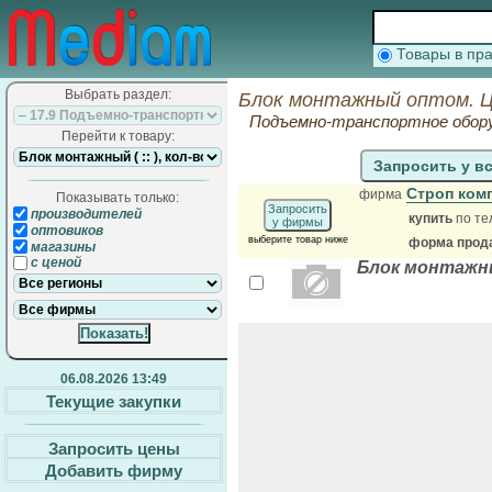
Товары в п
Выбрать раздел:
Блок монтажный оптом. Ц
Подъемно-транспортное обор
Перейти к товару:
Запросить у в
Строп ком
фирма
Показывать только:
Запросить
производителей
купить
по те
у фирмы
оптовиков
выберите товар ниже
форма прода
магазины
с ценой
Блок монтажн
06.08.2026 13:49
Текущие закупки
Запросить цены
Добавить фирму