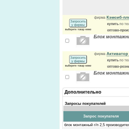
Кэмсиб-п
фирма
Запросить
купить
по те
у фирмы
выберите товар ниже
оптово-прои
Блок монтажн
Активатор
фирма
Запросить
купить
по те
у фирмы
выберите товар ниже
оптово-розн
Блок монтажн
Дополнительно
Запросы покупателей
Запрос покупателя
блок монтажный г/п 2,5 производите