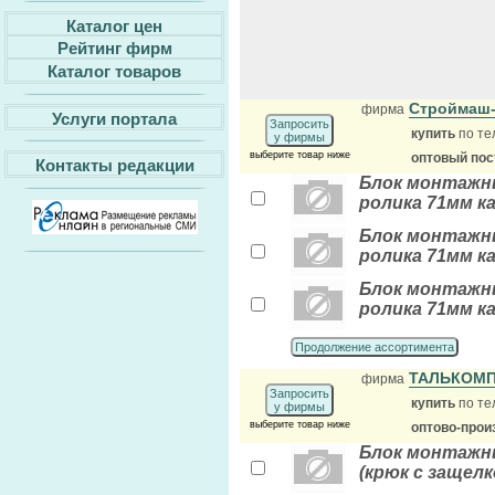
Каталог цен
Рейтинг фирм
Каталог товаров
Строймаш
фирма
Услуги портала
Запросить
купить
по те
у фирмы
выберите товар ниже
оптовый по
Контакты редакции
Блок монтажны
ролика 71мм ка
Блок монтажны
ролика 71мм ка
Блок монтажны
ролика 71мм ка
Продолжение ассортимента
ТАЛЬКОМП
фирма
Запросить
купить
по те
у фирмы
выберите товар ниже
оптово-прои
Блок монтажн
(крюк с защелк