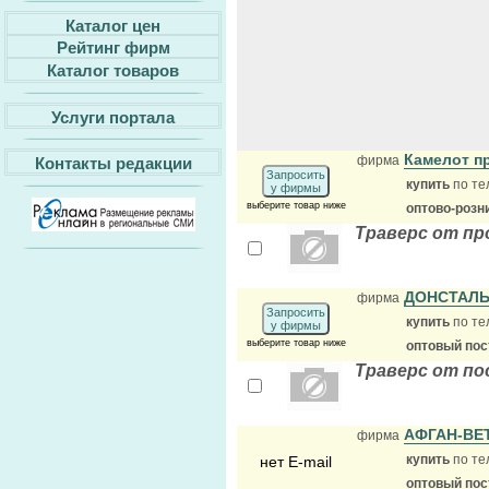
Каталог цен
Рейтинг фирм
Каталог товаров
Услуги портала
Камелот п
фирма
Контакты редакции
Запросить
купить
по те
у фирмы
выберите товар ниже
оптово-розн
Траверс от пр
ДОНСТАЛ
фирма
Запросить
купить
по те
у фирмы
выберите товар ниже
оптовый по
Траверс от по
АФГАН-ВЕ
фирма
купить
по те
нет E-mail
оптовый по