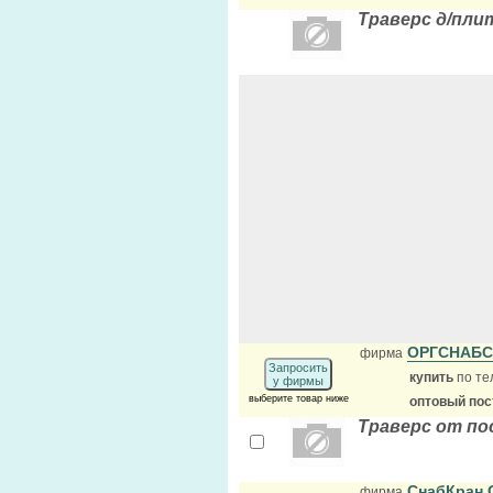
Траверс д/пли
ОРГСНАБ
фирма
Запросить
купить
по те
у фирмы
выберите товар ниже
оптовый по
Траверс от п
СнабКран
фирма