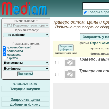
Товары в п
Выбрать раздел:
Траверс оптом. Цены и пр
Подъемно-транспортное обор
Перейти к товару:
Запросить у в
Строп ком
фирма
Показывать только:
Запросить
производителей
купить
по те
у фирмы
оптовиков
выберите товар ниже
форма прода
магазины
с ценой
Траверс , ван
Траверс от по
07.08.2026 14:56
Текущие закупки
Запросить цены
Добавить фирму