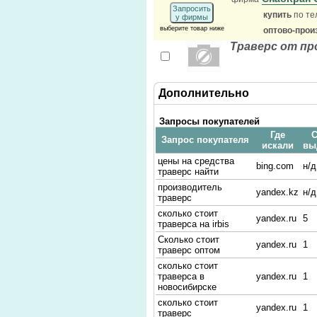
Запросить
купить
по те
у фирмы
выберите товар ниже
оптово-прои
Траверс от пр
Дополнительно
Запросы покупателей
Где
С
Запрос покупателя
искали
вы
цены на средства
bing.com
н/д
траверс найти
производитель
yandex.kz
н/д
траверс
сколько стоит
yandex.ru
5
траверса на irbis
Сколько стоит
yandex.ru
1
траверс оптом
сколько стоит
траверса в
yandex.ru
1
новосибирске
сколько стоит
yandex.ru
1
траверс