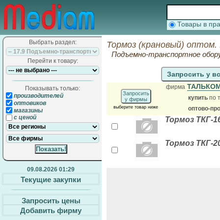
Товары в п
Выбрать раздел:
Тормоз (крановый) оптом.
Подъемно-транспортное обор
Перейти к товару:
Запросить у в
ТАЛЬКО
фирма
Показывать только:
Запросить
производителей
купить
по 
у фирмы
оптовиков
выберите товар ниже
оптово-пр
магазины
с ценой
Тормоз ТКГ-1
Тормоз ТКГ-2
09.08.2026 01:29
Текущие закупки
Запросить цены
Добавить фирму