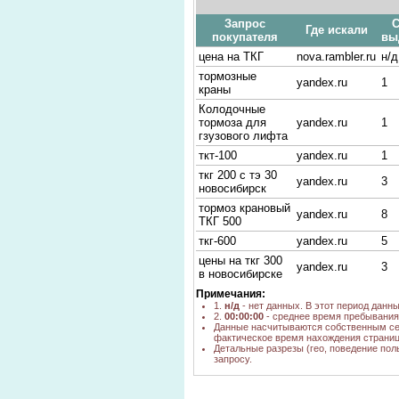
Запрос
С
Где искали
покупателя
вы
цена на ТКГ
nova.rambler.ru
н/д
тормозные
yandex.ru
1
краны
Колодочные
тормоза для
yandex.ru
1
гзузового лифта
ткт-100
yandex.ru
1
ткг 200 с тэ 30
yandex.ru
3
новосибирск
тормоз крановый
yandex.ru
8
ТКГ 500
ткг-600
yandex.ru
5
цены на ткг 300
yandex.ru
3
в новосибирске
тормоза типа ткг
yandex.ru
2
Примечания:
1.
н/д
- нет данных. В этот период данн
цена на ткг 300
yandex.ru
1
2.
00:00:00
- среднее время пребывания 
Данные насчитываются собственным се
ТЭ-30
фактическое время нахождения страниц
yandex.ru
2
Новосибирск
Детальные разрезы (гео, поведение пол
запросу.
тормозная
yandex.ru
4
накладка кран
Тормоз ТКГ 200