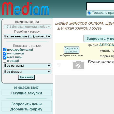
Товары в п
Выбрать раздел:
Белье женское оптом. Цен
Детская одежда и обувь
Перейти к товару:
Запросить у в
АЛЕКС
фирма
Показывать только:
Запросить
производителей
купить
по
у фирмы
оптовиков
выберите товар ниже
форма пр
магазины
с ценой
Белье женск
06.08.2026 18:47
Текущие закупки
Запросить цены
Добавить фирму