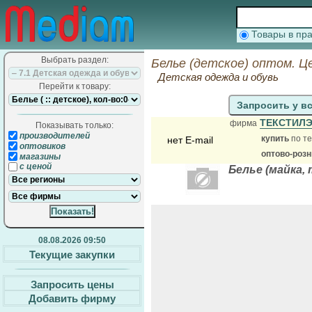
Товары в п
Выбрать раздел:
Белье (детское) оптом. Ц
Детская одежда и обувь
Перейти к товару:
Запросить у в
ТЕКСТИЛ
фирма
Показывать только:
производителей
купить
по те
нет E-mail
оптовиков
оптово-розн
магазины
с ценой
Белье (майка,
08.08.2026 09:50
Текущие закупки
Запросить цены
Добавить фирму