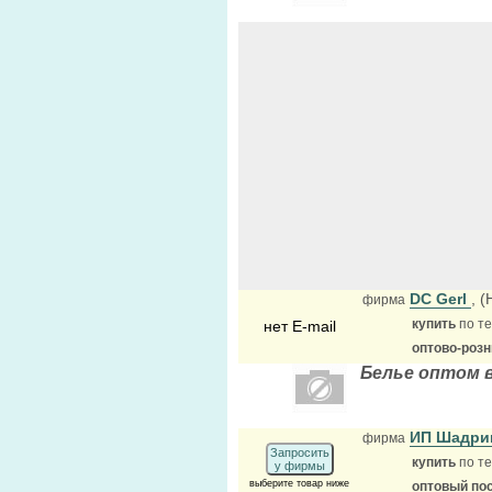
DC Gerl
, 
фирма
купить
по те
нет E-mail
оптово-роз
Белье оптом 
ИП Шадри
фирма
Запросить
купить
по те
у фирмы
выберите товар ниже
оптовый по