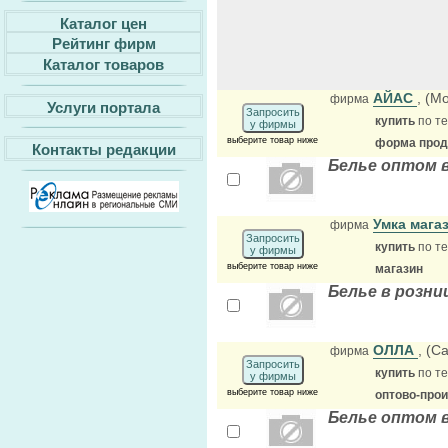
Каталог цен
Рейтинг фирм
Каталог товаров
АЙАС
, (М
фирма
Услуги портала
Запросить
купить
по те
у фирмы
выберите товар ниже
форма прода
Контакты редакции
Белье оптом 
Умка мага
фирма
Запросить
купить
по те
у фирмы
выберите товар ниже
магазин
Белье в розни
ОЛЛА
, (С
фирма
Запросить
купить
по те
у фирмы
выберите товар ниже
оптово-про
Белье оптом 