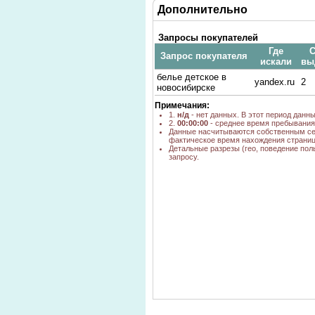
Дополнительно
Запросы покупателей
Где
С
Запрос покупателя
искали
вы
белье детское в
yandex.ru
2
новосибирске
Примечания:
1.
н/д
- нет данных. В этот период данн
2.
00:00:00
- среднее время пребывания 
Данные насчитываются собственным се
фактическое время нахождения страниц
Детальные разрезы (гео, поведение пол
запросу.