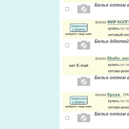
Белье оптом 
МИР КОЛ
фирма
Запросить
купить
по те
у фирмы
выберите товар ниже
оптовый по
Белье д/детей
Ekafin, и
фирма
купить
по те
нет E-mail
оптово-роз
Белье оптом 
Кроха
, (
фирма
Запросить
купить
по те
у фирмы
выберите товар ниже
оптово-розн
Белье оптом 