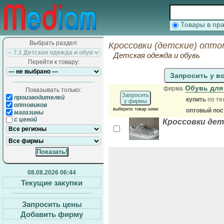
Товары в п
Выбрать раздел:
Кроссовки (детские) опто
Детская одежда и обувь
Перейти к товару:
Запросить у в
Обувь для
фирма
Показывать только:
Запросить
производителей
купить
по те
у фирмы
оптовиков
выберите товар ниже
оптовый по
магазины
с ценой
Кроссовки дет
08.08.2026 06:44
Текущие закупки
Запросить цены
Добавить фирму