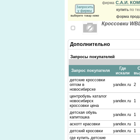
С.А.И. К
фирма
Запросить
купить
по те
у фирмы
выберите товар ниже
форма прода
Кроссовки WBL 
Дополнительно
Запросы покупателей
Где
С
Запрос покупателя
искали
вы
детские кроссовки
оптом в
yandex.ru
2
новосибирске
центробувь каталог
новосибирск
yandex.ru
1
кроссовки цена
детская обувь
yandex.ru
1
капитошка
аскотт красовки
yandex.ru
1
детский кросовки
yandex.ru
1
где купить детские