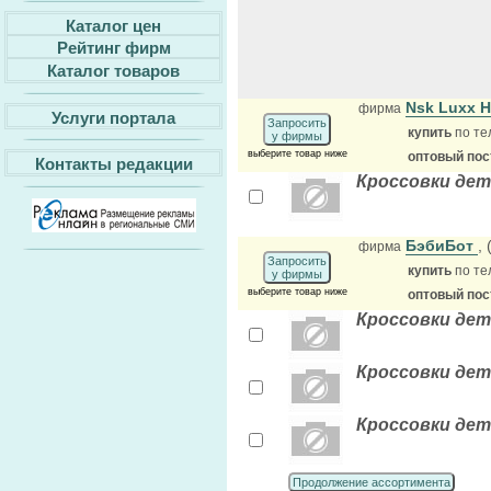
Каталог цен
Рейтинг фирм
Каталог товаров
Nsk Luxx 
фирма
Услуги портала
Запросить
купить
по те
у фирмы
выберите товар ниже
оптовый по
Контакты редакции
Кроссовки дет
БэбиБот
,
фирма
Запросить
купить
по те
у фирмы
выберите товар ниже
оптовый по
Кроссовки детс
Кроссовки детс
Кроссовки детс
Продолжение ассортимента