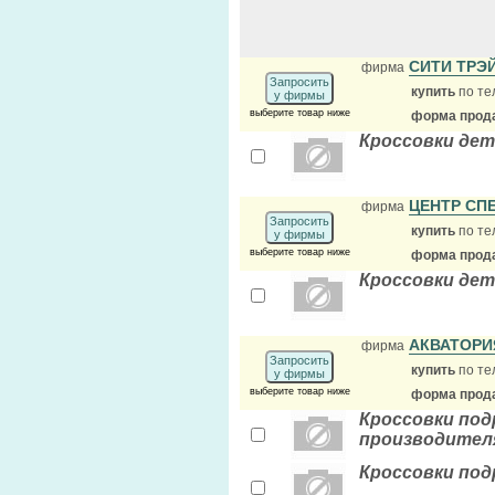
СИТИ ТРЭ
фирма
Запросить
купить
по те
у фирмы
выберите товар ниже
форма прода
Кроссовки дет
ЦЕНТР С
фирма
Запросить
купить
по те
у фирмы
выберите товар ниже
форма прода
Кроссовки дет
АКВАТОР
фирма
Запросить
купить
по те
у фирмы
выберите товар ниже
форма прода
Кроссовки под
производителя
Кроссовки подр