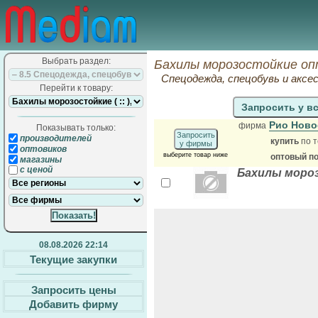
Выбрать раздел:
Бахилы морозостойкие оп
Спецодежда, спецобувь и аксе
Перейти к товару:
Запросить у в
Рио Ново
фирма
Показывать только:
Запросить
производителей
купить
по т
у фирмы
оптовиков
выберите товар ниже
оптовый п
магазины
с ценой
Бахилы моро
08.08.2026 22:14
Текущие закупки
Запросить цены
Добавить фирму