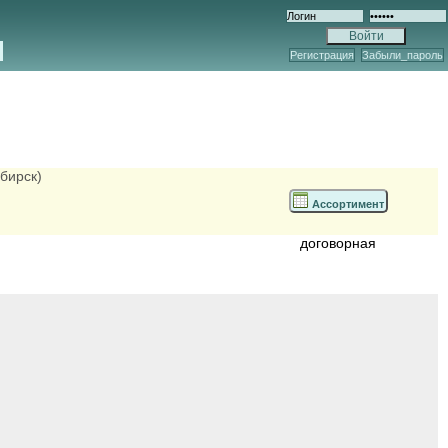
Регистрация
Забыли_пароль
бирск)
Ассортимент
договорная