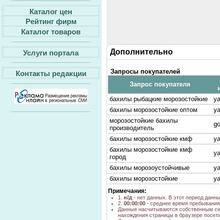
Каталог цен
Рейтинг фирм
Каталог товаров
Дополнительно
Услуги портала
Запросы покупателей
Контакты редакции
Запрос покупателя
бахилы рыбацкие морозостойкие
ya
бахилы морозостойкие оптом
ya
морозостойкие бахилы
go
производитель
бахилы морозостойкие кмф
ya
бахилы морозостойкие кмф
ya
город
бахилы морозоустойчивые
ya
бахилы морозостойкие
ya
Примечания:
1.
н/д
- нет данных. В этот период данн
2.
00:00:00
- среднее время пребывания 
Данные насчитываются собственным се
нахождения страницы в браузере посети