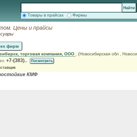
Товары в прайсах
Фирмы
том. Цены и прайсы
ссуары
сех фирм
сибирск, торговая компания, ООО
, (Новосибирская обл
, Новоси
+7-(383)..
ел.
Посмотреть
оставщик
зостойкие КМФ