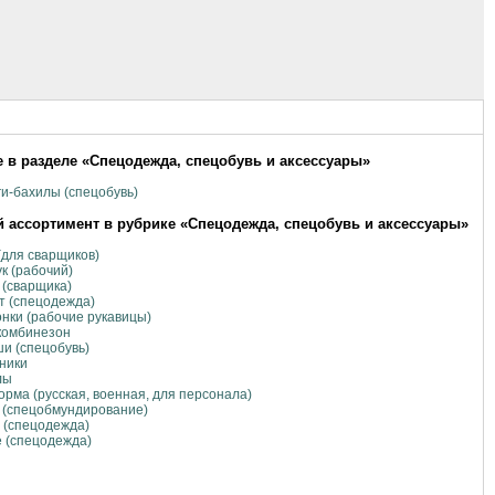
 в разделе «Спецодежда, спецобувь и аксессуары»
и-бахилы (спецобувь)
 ассортимент в рубрике «Спецодежда, спецобувь и аксессуары»
(для сварщиков)
к (рабочий)
 (сварщика)
т (спецодежда)
нки (рабочие рукавицы)
комбинезон
и (спецобувь)
ники
лы
рма (русская, военная, для персонала)
 (спецобмундирование)
 (спецодежда)
 (спецодежда)