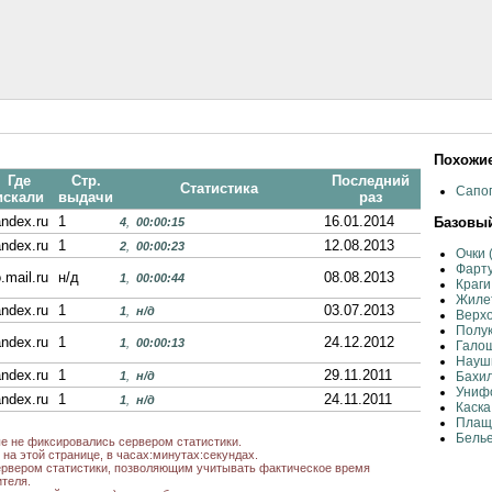
Похожие
Где
Стр.
Последний
Статистика
Сапог
искали
выдачи
раз
ndex.ru
1
16.01.2014
Базовый
4
,
00:00:15
ndex.ru
1
12.08.2013
2
,
00:00:23
Очки 
Фарту
.mail.ru
н/д
08.08.2013
1
,
00:00:44
Краги
Жиле
ndex.ru
1
03.07.2013
1
,
н/д
Верхо
Полу
ndex.ru
1
24.12.2012
1
,
00:00:13
Галош
Науш
ndex.ru
1
29.11.2011
1
,
н/д
Бахи
Унифо
ndex.ru
1
24.11.2011
1
,
н/д
Каска
Плащ
Белье
ые не фиксировались сервером статистики.
на этой странице, в часах:минутах:секундах.
рвером статистики, позволяющим учитывать фактическое время
теля.