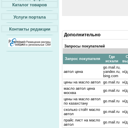
Каталог товаров
Услуги портала
Контакты редакции
Дополнительно
Запросы покупателей
Где
С
Запрос покупателя
искали
вы
go.mail.ru,
автол цена
yandex.ru,
н/д
bing.com
цены на масло автол
go.mail.ru
н/д
масло автол цена
go.mail.ru
н/д
москва
цены на масло автол
go.mail.ru
н/д
по казахстану
сколько стойт масло
go.mail.ru
н/д
автол
прайс лист на масло
go.mail.ru
н/д
автол