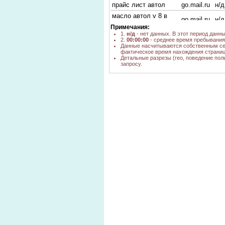
прайс лист автол
go.mail.ru
н/д
масло автол v 8 в
go.mail.ru
н/д
цена
Примечания:
масло AUTOL
1.
н/д
- нет данных. В этот период данн
go.mail.ru
н/д
2.
00:00:00
- среднее время пребывания 
сколько стоит масло
yandex.ru,
Данные насчитываются собственным се
н/д
фактическое время нахождения страниц
автол
go.mail.ru
Детальные разрезы (гео, поведение пол
масло
запросу.
go.mail.ru
н/д
бензомоторное автол
автомасло автол
go.mail.ru
н/д
цена автола
go.mail.ru
н/д
bing.com,
стоимость автола
н/д
go.mail.ru
забайкальский край
сколько стоит
yandex.ru
3
моторное масло
автол за один литр
сколько стоит avtol
go.mail.ru
н/д
автол цена за литр
go.mail.ru
н/д
999 md цены на
дизмасло автол
go.mail.ru
н/д
солидол нигрол
Прайс лист масло
go.mail.ru
н/д
автол на Газель
масло автол