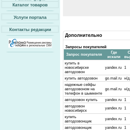
Каталог товаров
Услуги портала
Контакты редакции
Дополнительно
Запросы покупателей
Где
С
Запрос покупателя
искали
вы
купить в
новосибирске
yandex.ru
1
автодозвон
купить автодозвон
go.mail.ru
н/д
надежные сейфы
автодозвоном на
go.mail.ru
н/д
телефон в шымкенте
автодозвон купить
yandex.ru
1
автодозвон
yandex.ru
1
новосибирск
купить
yandex.ru
1
автодозвонщик
автодозвонщик
yandex.ru
1