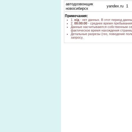
автодозвонщик
yandex.ru
1
новосибирск
Примечания:
1.
н/д
- нет данных. В этот период данн
2.
00:00:00
- среднее время пребывания 
Данные насчитываются собственным се
фактическое время нахождения страниц
Детальные разрезы (гео, поведение пол
запросу.