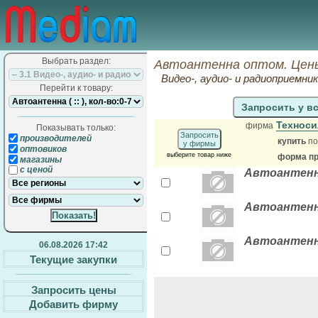
Выбрать раздел:
Автоантенна оптом. Цены
Видео-, аудио- и радиоприемни
Перейти к товару:
Запросить у в
Техноси
фирма
Показывать только:
Запросить
производителей
купить
по
у фирмы
оптовиков
выберите товар ниже
форма пр
магазины
с ценой
Автоантенна
Автоантенна
Автоантенна
06.08.2026 17:42
Текущие закупки
Запросить цены
Добавить фирму