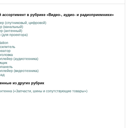
 ассортимент в рубрике «Видео-, аудио- и радиоприемники»
ер (спутниковый, цифровой)
р (канальный)
р (антенный)
 (для проектора)
tation
усилитель
нюатор
головка
плейер (аудиотехника)
мщик
опанель
плейер (видеотехника)
пад
нные из других рубрик
нтенна («Запчасти, шины и сопутствующие товары»)