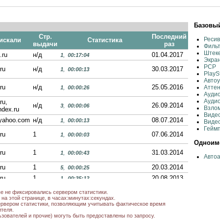
Базовый
Стр.
Последний
Ресив
 искали
Статистика
выдачи
раз
Фильт
Штеке
.ru
н/д
01.04.2017
1
,
00:17:04
Экран
PCP
ru
н/д
30.03.2017
1
,
00:00:13
PlayS
Авто
ru
н/д
25.05.2016
Атте
1
,
00:00:26
Аудио
Аудио
ru,
н/д
26.09.2014
3
,
00:00:06
Взло
ndex.ru
Виде
.yahoo.com
н/д
08.07.2014
1
,
00:00:13
Видео
Гейм
ru
1
07.06.2014
1
,
00:00:03
Одноиме
ru
1
31.03.2014
1
,
00:00:43
Автоа
ru
1
20.03.2014
5
,
00:00:25
ru
1
20.08.2013
1
,
00:35:12
ru
1
05.08.2013
1
,
00:00:25
ые не фиксировались сервером статистики.
на этой странице, в часах:минутах:секундах.
ru
1
05.07.2013
1
,
00:00:02
рвером статистики, позволяющим учитывать фактическое время
теля.
ru
1
31.05.2013
1
,
н/д
ьзователей и прочие) могуть быть предоставлены по запросу.