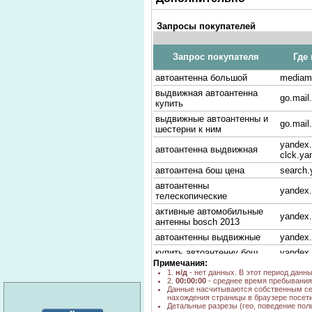
Запросы покупателей
Запрос покупателя
Где
автоантенна большой
mediam
выдвижная автоантенна
go.mail.
купить
выдвижные автоантенны и
go.mail.
шестерни к ним
yandex.
автоантенна выдвижная
clck.ya
автоантена бош цена
search
автоантенны
yandex.
телескопические
активные автомобильные
yandex.
антенны bosch 2013
автоантенны выдвижные
yandex.
купить автоантенну бош
yandex.
Примечания:
автоантенна триада цена
yandex.
1.
н/д
- нет данных. В этот период данн
2.
00:00:00
- среднее время пребывания 
нгс автоантена
yandex.
Данные насчитываются собственным се
купить автомобильные
нахождения страницы в браузере посети
yandex.
Детальные разрезы (гео, поведение пол
антенны фирмы бош