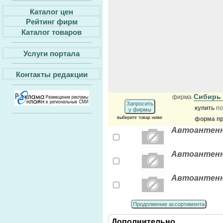
Каталог цен
Рейтинг фирм
Каталог товаров
Услуги портала
Контакты редакции
Сибирь
фирма
Запросить
купить
по
у фирмы
выберите товар ниже
форма пр
Автоантенн
Автоантенн
Автоантенн
Продолжение ассортимента
Дополнительно