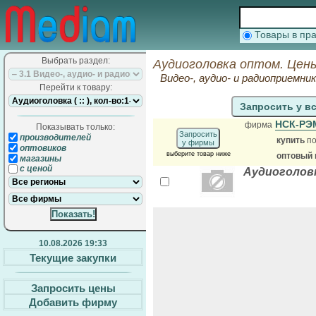
Товары в п
Выбрать раздел:
Аудиоголовка оптом. Цен
Видео-, аудио- и радиоприемни
Перейти к товару:
Запросить у в
НСК-Р
фирма
Показывать только:
Запросить
производителей
купить
по
у фирмы
оптовиков
выберите товар ниже
оптовый 
магазины
с ценой
Аудиоголовк
10.08.2026 19:33
Текущие закупки
Запросить цены
Добавить фирму