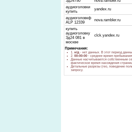
3д24750
nova.rambler.ru
аудиоголовки
yandex.ru
купить
аудиоголовкф
nova.rambler.ru
ALP 12339
купить
аудиоголовку
clck.yandex.ru
3д24 081 в
москве
Примечания:
аудиоголовка
nova.rambler.ru
1.
н/д
- нет данных. В этот период данн
ALP
2.
00:00:00
- среднее время пребывания 
купить
Данные насчитываются собственным се
фактическое время нахождения страниц
аудиоголовки
clck.yandex.ru
Детальные разрезы (гео, поведение пол
для
запросу.
магнитофона
yandex.ru,
аудиоголовка
mediam.ru, bing.com
yandex.ru,
3д24.750
google.ee, bing.com
магнитная
yandex.ru
головка AMIR
amir 888
yandex.ru
nova.rambler.ru,
аудиоголовки
yandex.ru,
clck.yandex.ru