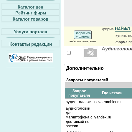
Каталог цен
Рейтинг фирм
Каталог товаров
НАЙФЛ
фирма
Услуги портала
Запросить
купить
по
у фирмы
выберите товар ниже
форма пр
Контакты редакции
Аудиоголовк
Дополнительно
Запросы покупателей
Запрос
Где искали
покупателя
аудио голавки
nova.rambler.ru
аудиоголовки
для
магнитофона с
yandex.ru
доставкой по
россии