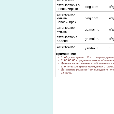
аттенюаторы в
bing.com
н/д
новосибирске
аттенюатор
купить
bing.com
н/д
новосибирск
аттенюатор
go.mail.ru
н/д
купить
аттенюатор в
go.mail.ru
н/д
салоне
аттенюатор
yandex.ru
1
стерео
Примечания:
аттенилятор для
1.
н/д
- нет данных. В этот период данн
yandex.ru
1
автоусилителя
2.
00:00:00
- среднее время пребывания 
Данные насчитываются собственным се
где купить
фактическое время нахождения страниц
bing.com
н/д
аттенюатор
Детальные разрезы (гео, поведение пол
запросу.
Аттенюатор
купить в
yandex.ru
1
новосибирске
аттенюатор
yandex.ru
1
антенный
аттенюатор
nova.rambler.ru
н/д
стерео купить
поставщик
н/д
аттенюаторов