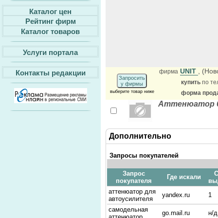
Каталог цен
Рейтинг фирм
Каталог товаров
Услуги портала
UNIT
, (Но
фирма
Контакты редакции
Запросить
купить
по те
у фирмы
выберите товар ниже
форма прода
Аттенюатор 6
Дополнительно
Запросы покупателей
Запрос
С
Где искали
покупателя
вы
аттенюатор для
yandex.ru
1
автоусилителя
самодельная
go.mail.ru
н/д
аттенюатор