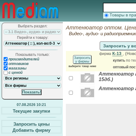
Товары в п
Выбрать раздел:
Аттенюатор оптом. Цены
Видео-, аудио- и радиоприемни
Перейти к товару:
Запросить у в
К-13
, (Нов
фирма
Показывать только:
Запросить
производителей
купить
по те
у фирмы
оптовиков
выберите товар ниже
оптовый по
магазины
с ценой
Аттенюатор ан
15дб.)
Аттенюатор ан
07.08.2026 10:21
Текущие закупки
Запросить цены
Добавить фирму