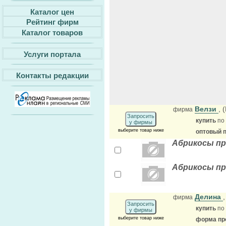
Каталог цен
Рейтинг фирм
Каталог товаров
Услуги портала
Контакты редакции
Велзи
, 
фирма
Запросить
купить
по
у фирмы
выберите товар ниже
оптовый 
Абрикосы пр
Абрикосы пр
Делина
фирма
Запросить
купить
по
у фирмы
выберите товар ниже
форма про