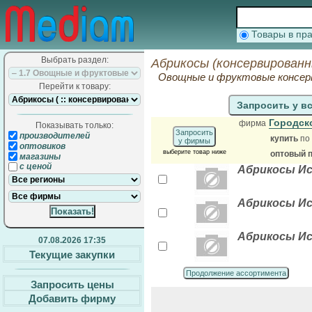
Товары в п
Выбрать раздел:
Абрикосы (консервированн
Овощные и фруктовые консер
Перейти к товару:
Запросить у в
Городск
фирма
Показывать только:
Запросить
производителей
купить
по
у фирмы
оптовиков
выберите товар ниже
оптовый 
магазины
с ценой
Абрикосы Ис
Абрикосы Ис
Абрикосы Ис
07.08.2026 17:35
Текущие закупки
Продолжение ассортимента
Запросить цены
Добавить фирму