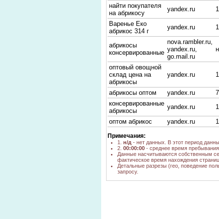
найти покупателя
yandex.ru
1
на абрикосу
Варенье Еко
yandex.ru
1
абрикос 314 г
nova.rambler.ru,
абрикосы
yandex.ru,
н
консервированные
go.mail.ru
оптовый овощной
склад цена на
yandex.ru
1
абрикосы
абрикосы оптом
yandex.ru
7
консервированные
yandex.ru
1
абрикосы
оптом абрикос
yandex.ru
1
iska абрикосы
yandex.ru
1
Примечания:
купить
1.
н/д
- нет данных. В этот период данн
2.
00:00:00
- среднее время пребывания 
консервированные
go.mail.ru
н
Данные насчитываются собственным се
абрикосы цена
фактическое время нахождения страниц
Детальные разрезы (гео, поведение пол
иска абрикосы
yandex.ru
1
запросу.
цена
абрикосы
консервированные
go.mail.ru
н
425г цена
оптовые цены на