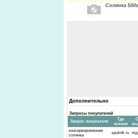
Солянка 500
Дополнительно
Запросы покупателей
Где
С
Запрос покупателя
искали
вы
консервированная
sputnik.ru
н/д
солянка