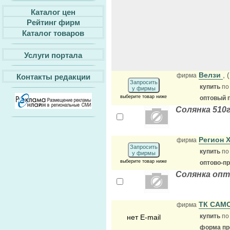
Каталог цен
Рейтинг фирм
Каталог товаров
Услуги портала
Велзи
,
фирма
Контакты редакции
Запросить
купить
по
у фирмы
выберите товар ниже
оптовый 
Солянка 510
Регион 
фирма
Запросить
купить
по
у фирмы
выберите товар ниже
оптово-п
Солянка опт
ТК САМ
фирма
купить
по
нет E-mail
форма про