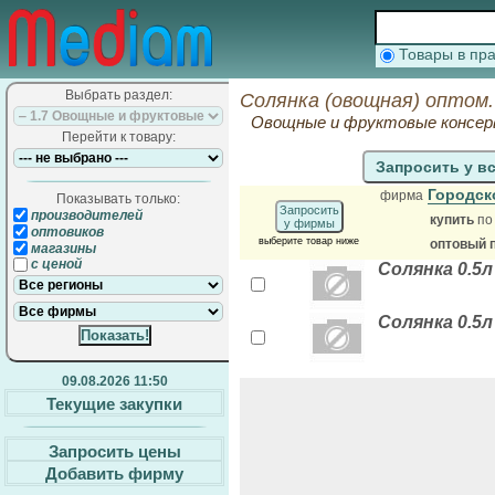
Товары в п
Выбрать раздел:
Солянка (овощная) оптом.
Овощные и фруктовые консер
Перейти к товару:
Запросить у в
Городск
фирма
Показывать только:
Запросить
производителей
купить
по
у фирмы
оптовиков
выберите товар ниже
оптовый 
магазины
с ценой
Солянка 0.5л
Солянка 0.5л
09.08.2026 11:50
Текущие закупки
Запросить цены
Добавить фирму