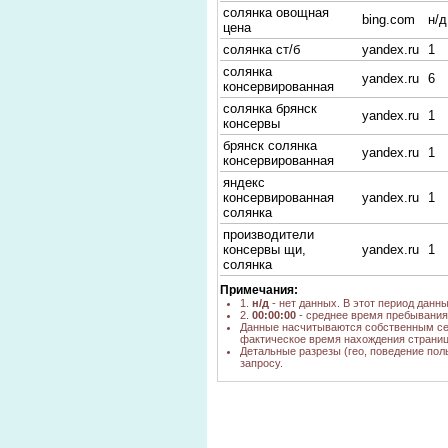
солянка овощная
bing.com
н/д
цена
солянка ст/б
yandex.ru
1
солянка
yandex.ru
6
консервированная
солянка брянск
yandex.ru
1
консервы
брянск солянка
yandex.ru
1
консервированная
яндекс
консервированная
yandex.ru
1
солянка
производители
консервы щи,
yandex.ru
1
солянка
Примечания:
1.
н/д
- нет данных. В этот период данн
2.
00:00:00
- среднее время пребывания 
Данные насчитываются собственным се
фактическое время нахождения страниц
Детальные разрезы (гео, поведение пол
запросу.