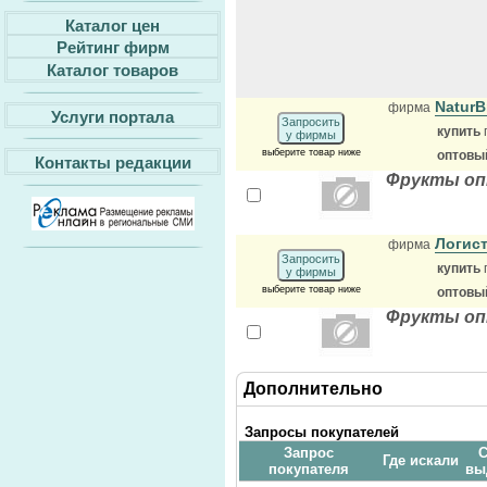
Каталог цен
Рейтинг фирм
Каталог товаров
Natur
фирма
Услуги портала
Запросить
купить
у фирмы
выберите товар ниже
оптовы
Контакты редакции
Фрукты оп
Логис
фирма
Запросить
купить
у фирмы
выберите товар ниже
оптовы
Фрукты оп
Дополнительно
Запросы покупателей
Запрос
С
Где искали
покупателя
вы