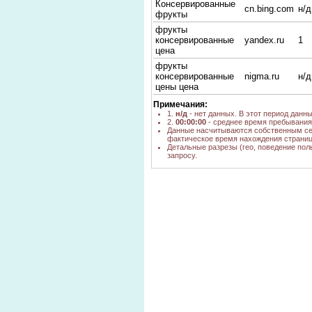
Консервированные
cn.bing.com
н/д
фрукты
фрукты
консервированные
yandex.ru
1
цена
фрукты
консервированные
nigma.ru
н/д
цены цена
Примечания:
1.
н/д
- нет данных. В этот период данн
2.
00:00:00
- среднее время пребывания 
Данные насчитываются собственным се
фактическое время нахождения страниц
Детальные разрезы (гео, поведение пол
запросу.