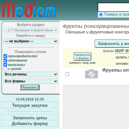
Товары в п
Выбрать раздел:
Фрукты (консервированны
Овощные и фруктовые консер
Перейти к товару:
Запросить у в
МИР 
фирма
Показывать только:
Запросить
производителей
купить
у фирмы
оптовиков
выберите товар ниже
оптово
магазины
с ценой
Фрукты оп
10.08.2026 22:39
Текущие закупки
Запросить цены
Добавить фирму