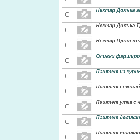
Нектар Долька а
Нектар Долька Т
Нектар Привет я
Оливки фарширов
Паштет из курин
Паштет нежный с
Паштет утка с ч
Паштет деликатес
Паштет деликате