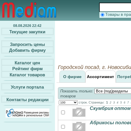
Товары в п
08.08.2026 22:42
Текущие закупки
Запросить цены
Добавить фирму
Каталог цен
Городской посад, г. Новосиб
Рейтинг фирм
Каталог товаров
О фирме
Ассортимент
Потре
Услуги портала
Показать только:
товаров
Контакты редакции
строк. Страницы:
1
2
3
4
5
6
7
Скумбрия оптом
Абрикосы полови