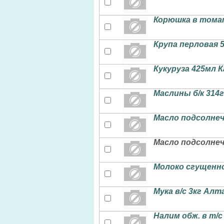
Корюшка в томат
Крупа перловая 
Кукуруза 425мл К
Маслины б/к 314
Масло подсолнечн
Масло подсолнеч
Молоко сгущенное
Мука в/с 3кг Алт
Налим обж. в т/с