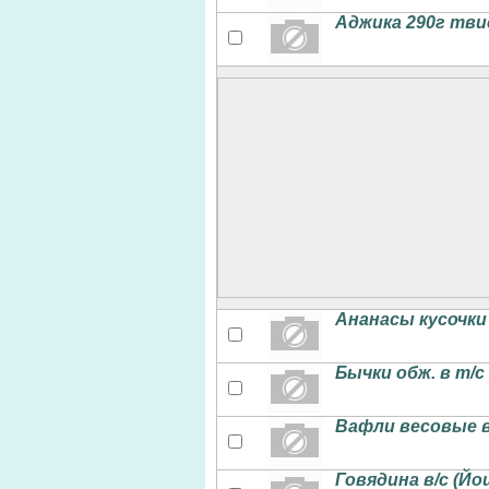
Аджика 290г тв
Ананасы кусочки
Бычки обж. в т/с
Вафли весовые 
Говядина в/с (Йо