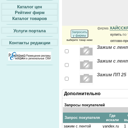
Каталог цен
Рейтинг фирм
Каталог товаров
ХАЙССК
фирма
Услуги портала
Запросить
купить
по 
у фирмы
выберите товар ниже
оптово-пр
Контакты редакции
Зажим с лен
Зажим с лен
Зажим ПП 25
Дополнительно
Запросы покупателей
Где
Запрос покупателя
искали
в
зажим с лентой
yandex.ru
1