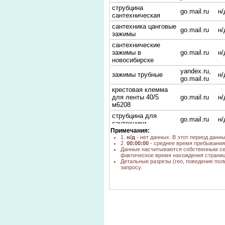
струбцина
go.mail.ru
н/
сантехническая
сантехника цанговые
go.mail.ru
н/
зажимы
сантехнические
зажимы в
go.mail.ru
н/
новосибирске
yandex.ru,
зажимы трубные
н/
go.mail.ru
крестовая клемма
для ленты 40/5
go.mail.ru
н/
м6208
струбцина для
go.mail.ru
н/
сантехники
Примечания:
зажим для трубы
1.
н/д
- нет данных. В этот период данн
go.mail.ru
н/
сантехника
2.
00:00:00
- среднее время пребывания 
Данные насчитываются собственным се
зажим цанговый
фактическое время нахождения страниц
go.mail.ru
н/
сантехника
Детальные разрезы (гео, поведение пол
запросу.
купить цанги
go.mail.ru
н/
сантехника
СКОЛЬКО стоит
клипса
go.mail.ru
н/
сантехническая
цанговые зажимы
go.mail.ru
н/
сантехнические