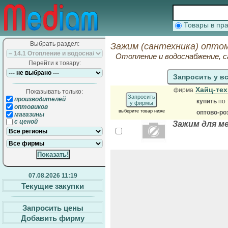
Товары в п
Выбрать раздел:
Зажим (сантехника) оптом
Отопление и водоснабжение, 
Перейти к товару:
Запросить у в
Хайц-те
фирма
Показывать только:
Запросить
производителей
купить
по 
у фирмы
оптовиков
выберите товар ниже
оптово-ро
магазины
с ценой
Зажим для м
07.08.2026 11:19
Текущие закупки
Запросить цены
Добавить фирму