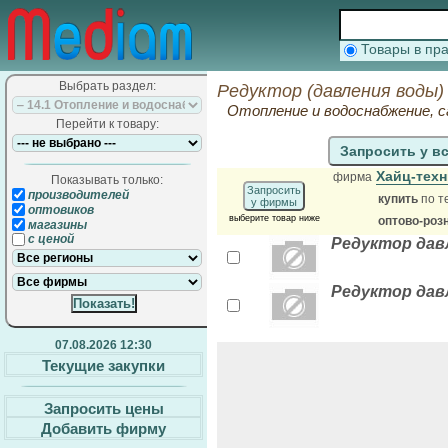
Товары в п
Выбрать раздел:
Редуктор (давления воды)
Отопление и водоснабжение, 
Перейти к товару:
Запросить у в
Хайц-тех
фирма
Показывать только:
Запросить
производителей
купить
по т
у фирмы
оптовиков
выберите товар ниже
оптово-роз
магазины
с ценой
Редуктор давлен
Редуктор давлен
07.08.2026 12:30
Текущие закупки
Запросить цены
Добавить фирму