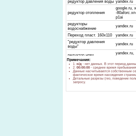
редуктор давления воды
yandex.ru
google.ru, 
редуктор отопления
-80aforc.xn
p1ai
редукторы
yandex.ru
водоснабжение
Переход пласт. 160х110
yandex.ru
"редуктор давления
yandex.ru
воды"
yandex.ru,
редуктор нпвх
go.mail.ru
Примечания:
редукторы давления
1.
н/д
- нет данных. В этот период данн
yandex.ru
2.
00:00:00
- среднее время пребывания 
воды
Данные насчитываются собственным се
фактическое время нахождения страниц
редуктор на вод
yandex.ru
Детальные разрезы (гео, поведение пол
редукционный клапан на
запросу.
yandex.ru
воду РБМ новосибирск
редуктор воды
yandex.ru
редуктор давления воды
yandex.ru
опт
сантехника редуктор
yandex.ru
редукторы для
арматуры
google.ru
производители
редуктор давления
yandex.ru