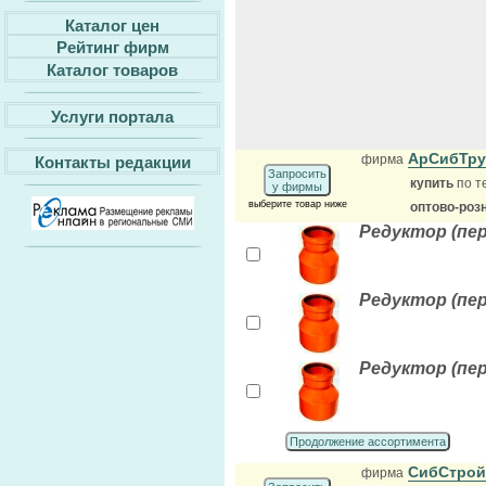
Каталог цен
Рейтинг фирм
Каталог товаров
Услуги портала
АрСибТр
фирма
Контакты редакции
Запросить
купить
по т
у фирмы
выберите товар ниже
оптово-роз
Редуктор (пер
Редуктор (пер
Редуктор (пер
Продолжение ассортимента
СибСтрой
фирма