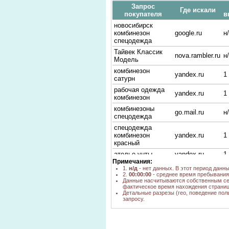
Запрос
Где искали
покупателя
в
новосибирск
комбинезон
google.ru
н
спецодежда
Тайвек Классик
nova.rambler.ru
н
Модель
комбинезон
yandex.ru
1
сатурн
рабочая одежда
yandex.ru
1
комбинезон
комбинезоны
go.mail.ru
н
спецодежда
спецодежда
комбинезон
yandex.ru
1
красный
ателье унты
yandex.ru
1
Примечания:
Красный рабочий
1.
н/д
- нет данных. В этот период данн
yandex.ru
1
комбинезон
2.
00:00:00
- среднее время пребывания 
Данные насчитываются собственным се
комбинезоны-
фактическое время нахождения страниц
yandex.ru
1
спецодежда
Детальные разрезы (гео, поведение пол
запросу.
спец одежда
комбинзон в
yandex.ru
1
новосибирске