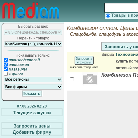
Товары в п
Выбрать раздел:
Комбинезон оптом. Цены 
Спецодежда, спецобувь и аксе
Перейти к товару:
Запросить у в
Техноави
фирма
Показывать только:
Запросить
производителей
купить
по те
у фирмы
оптовиков
выберите товар ниже
оптовый по
магазины
с ценой
Комбинезон П
07.08.2026 02:20
Текущие закупки
Запросить цены
Добавить фирму