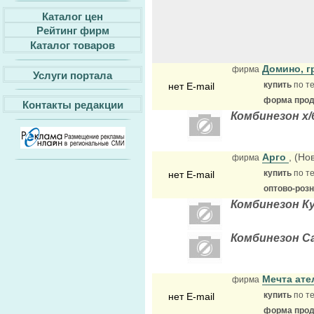
Каталог цен
Рейтинг фирм
Каталог товаров
Домино, г
фирма
Услуги портала
купить
по те
нет E-mail
форма прода
Контакты редакции
Комбинезон х/
Арго
, (Но
фирма
купить
по те
нет E-mail
оптово-розн
Комбинезон Ку
Комбинезон Са
Мечта ат
фирма
купить
по те
нет E-mail
форма прода