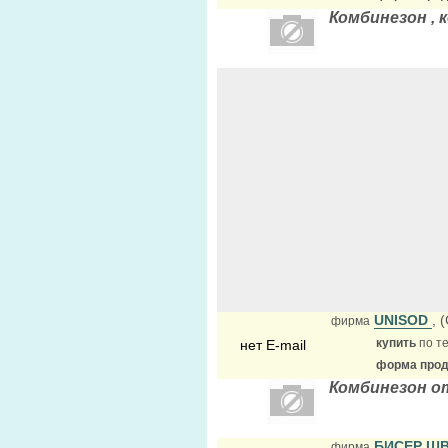
Комбинезон , 
UNISOD
, 
фирма
купить
по те
нет E-mail
форма прода
Комбинезон о
БИСЕР Ш
фирма