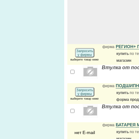
РЕГИОН+ 
фирма
Запросить
купить
по те
у фирмы
выберите товар ниже
магазин
Втулка от по
ПОДШИПН
фирма
Запросить
купить
по те
у фирмы
выберите товар ниже
форма прода
Втулка от по
БАТАРЕЯ 
фирма
купить
по те
нет E-mail
магазин