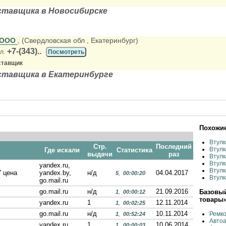
ставщика в Новосибирске
 ООО
, (Свердловская обл
, Екатеринбург)
+7-(343)..
л.
Посмотреть
ставщик
ставщика в Екатеринбурге
Похожие
Втул
Стр.
Последний
Втулк
Где искали
Статистика
выдачи
раз
Втулк
Втулк
yandex.ru,
Втулк
7 цена
yandex.by,
н/д
04.04.2017
5
,
00:00:20
Втулк
go.mail.ru
go.mail.ru
н/д
21.09.2016
Базовый
1
,
00:00:12
товары
yandex.ru
1
12.11.2014
1
,
00:02:25
go.mail.ru
н/д
10.11.2014
Ремко
1
,
00:52:24
Авто
yandex.ru
1
10.06.2014
1
,
00:00:03