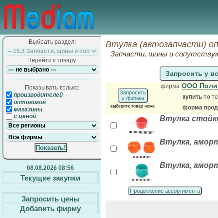
Выбрать раздел:
Втулка (автозапчасти) о
Запчасти, шины и сопутств
Перейти к товару:
Запросить у в
ООО Поли
фирма
Показывать только:
Запросить
производителей
купить
по те
у фирмы
оптовиков
выберите товар ниже
форма прода
магазины
с ценой
Втулка стойки
Втулка, аморти
Втулка, аморти
08.08.2026 08:56
Текущие закупки
Продолжение ассортимента
Запросить цены
Добавить фирму