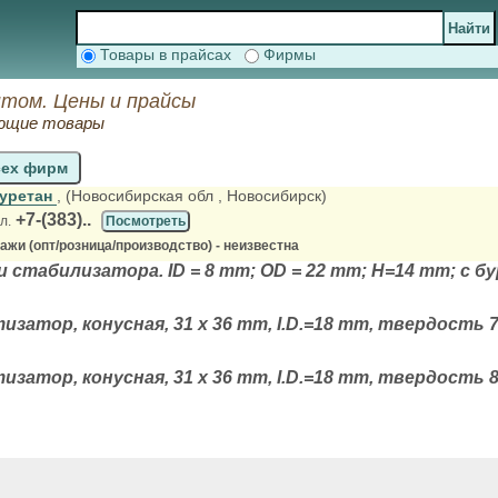
Товары в прайсах
Фирмы
птом. Цены и прайсы
ующие товары
сех фирм
уретан
, (Новосибирская обл
, Новосибирск)
+7-(383)..
л.
Посмотреть
жи (опт/розница/производство) - неизвестна
 стабилизатора. ID = 8 mm; OD = 22 mm; H=14 mm; с б
затор, конусная, 31 х 36 mm, I.D.=18 mm, твердость 7
затор, конусная, 31 х 36 mm, I.D.=18 mm, твердость 8