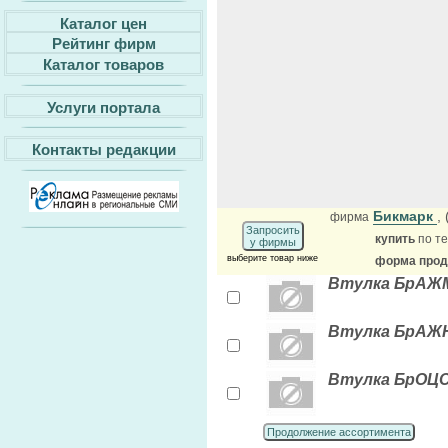
Каталог цен
Рейтинг фирм
Каталог товаров
Услуги портала
Контакты редакции
Бикмарк
,
фирма
Запросить
купить
по те
у фирмы
выберите товар ниже
форма прода
Втулка БрАЖМц
Втулка БрАЖН
Втулка БрОЦС 
Продолжение ассортимента