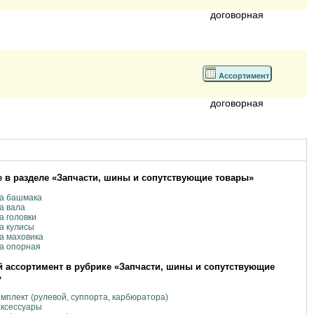
договорная
Ассортимент
договорная
 в разделе «Запчасти, шины и сопутствующие товары»
ка башмака
а вала
а головки
а кулисы
а маховика
а опорная
 ассортимент в рубрике «Запчасти, шины и сопутствующие
»
мплект (рулевой, суппорта, карбюратора)
аксессуары