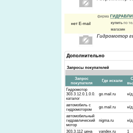
ГИДРАВЛ
фирма
купить
по те
нет E-mail
магазин
Гидромотор г
Дополнительно
Запросы покупателей
Запрос
С
Где искали
покупателя
вы
Гидромотор
303.3.12.0.1.0.0.
go.mail.ru
н/д
каталог
автомобиль с
go.mail.ru
н/д
гидромотором
автомобильный
гидравлический
nigma.ru
н/д
мотор
303,3,112 цена
yandex.ru
1