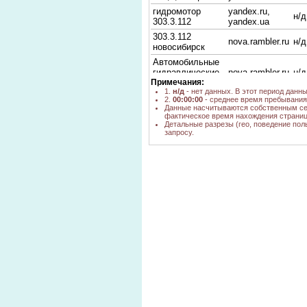
гидромотор
yandex.ru,
н/д
303.3.112
yandex.ua
303.3.112
nova.rambler.ru
н/д
новосибирск
Автомобильные
гидравлические
nova.rambler.ru
н/д
Примечания:
двигатели
1.
н/д
- нет данных. В этот период данн
цена 303.3.112
yandex.ru
1
2.
00:00:00
- среднее время пребывания 
Данные насчитываются собственным се
гидродвигатель
фактическое время нахождения страниц
yandex.ru
1
автомобильный
Детальные разрезы (гео, поведение пол
запросу.
гидромотор
303.3.112.501
yandex.ru
1
цена
купить
гидромотор
yandex.ru
1
б.у303.3.112.501
303.3.112.501
yandex.ru
3
цена
гидромотор
yandex.ua
10
303/3/112/501
гидромотор
303.3.112.501
1
производитель
mediam.ru,
гидромотор
yandex.ru,
н/д