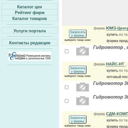
Каталог цен
Рейтинг фирм
Каталог товаров
ЮМЗ-Цент
фирма
Услуги портала
Запросить
купить
по те
у фирмы
выберите товар ниже
форма прода
Контакты редакции
Гидромотор , 
НАЙС-НТ
,
фирма
Запросить
купить
по те
у фирмы
выберите товар ниже
оптовый по
Гидромотор 30
Гидромотор 30
СДМ-КОМП
фирма
Запросить
купить
по те
у фирмы
выберите товар ниже
форма прода