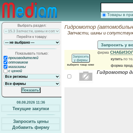
Товары в п
Выбрать раздел:
Гидромотор (автомобильн
Запчасти, шины и сопутств
Перейти к товару:
Запросить у в
СНАБИЗО
фирма
Показывать только:
Запросить
производителей
купить
по те
у фирмы
оптовиков
выберите товар ниже
форма прода
магазины
с ценой
Гидромотор д
08.08.2026 11:36
Текущие закупки
Запросить цены
Добавить фирму