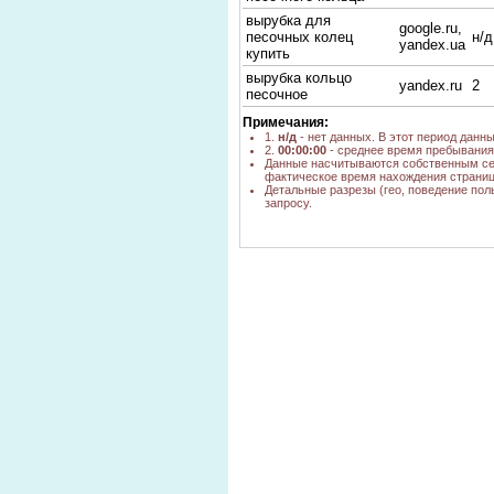
вырубка для
google.ru,
песочных колец
н/д
yandex.ua
купить
вырубка кольцо
yandex.ru
2
песочное
Примечания:
1.
н/д
- нет данных. В этот период данн
2.
00:00:00
- среднее время пребывания 
Данные насчитываются собственным се
фактическое время нахождения страниц
Детальные разрезы (гео, поведение пол
запросу.