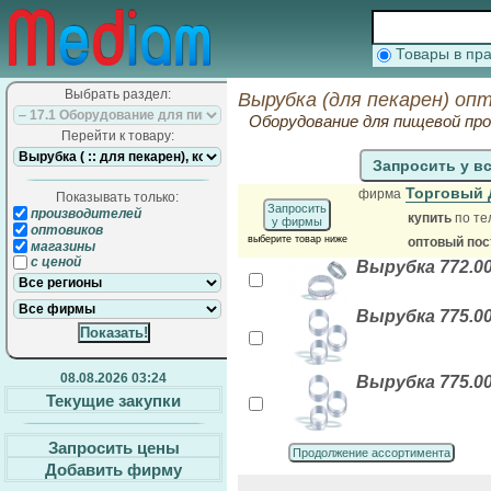
Товары в п
Выбрать раздел:
Вырубка (для пекарен) оп
Оборудование для пищевой п
Перейти к товару:
Запросить у в
Торговый 
фирма
Показывать только:
Запросить
производителей
купить
по те
у фирмы
оптовиков
выберите товар ниже
оптовый по
магазины
с ценой
Вырубка 772.00
Вырубка 775.00
08.08.2026 03:24
Вырубка 775.00
Текущие закупки
Запросить цены
Продолжение ассортимента
Добавить фирму