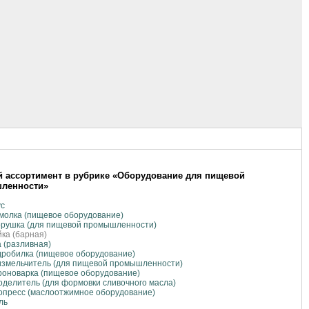
 ассортимент в рубрике «Оборудование для пищевой
ленности»
ус
молка (пищевое оборудование)
орушка (для пищевой промышленности)
ка (барная)
 (разливная)
робилка (пищевое оборудование)
измельчитель (для пищевой промышленности)
оноварка (пищевое оборудование)
делитель (для формовки сливочного масла)
опресс (маслоотжимное оборудование)
ль