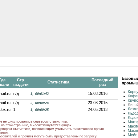
Базовый
Где
Стр.
Последний
Статистика
промыш
кали
выдачи
раз
Корп
ail.ru
н/д
15.03.2016
1
,
00:01:42
Кофе
Круп
ail.ru
н/д
23.08.2015
2
,
00:00:24
Линей
Ложка
dex.ru
1
24.05.2013
1
,
00:00:25
Льдод
Льдо
ые не фиксировались сервером статистики.
Макар
на этой странице, в часах:минутах:секундах.
Масло
рвером статистики, позволяющим учитывать фактическое время
Масл
теля.
Мебе
ьзователей и прочие) могуть быть предоставлены по запросу.