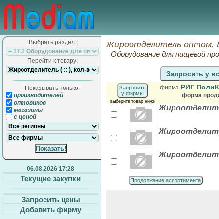
Выбрать раздел:
Жироотделитель оптом. 
Оборудование для пищевой п
Перейти к товару:
Запросить у в
РИГ-Поли
фирма
Показывать только:
Запросить
у фирмы
производителей
форма прода
выберите товар ниже
оптовиков
Жироотделител
магазины
с ценой
Жироотделител
Жироотделител
06.08.2026 17:28
Текущие закупки
Продолжение ассортимента
Запросить цены
Добавить фирму