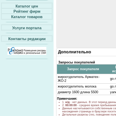
Каталог цен
Рейтинг фирм
Каталог товаров
Услуги портала
Контакты редакции
Дополнительно
Запросы покупателей
Запрос покупателя
ис
жироотделитель Арматех-
go.m
ЖО-2
жироотделитель молока
go.m
диаметр 1600 длина 5500
yan
Примечания:
1.
н/д
- нет данных. В этот период данн
2.
00:00:00
- среднее время пребывания 
Данные насчитываются собственным се
нахождения страницы в браузере посети
Детальные разрезы (гео, поведение пол