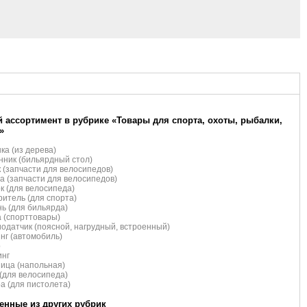
 ассортимент в рубрике «Товары для спорта, охоты, рыбалки,
»
ка (из дерева)
ник (бильярдный стол)
 (запчасти для велосипедов)
а (запчасти для велосипедов)
к (для велосипеда)
итель (для спорта)
ь (для бильярда)
 (спорттовары)
одатчик (поясной, нагрудный, встроенный)
нг (автомобиль)
р
инг
ица (напольная)
(для велосипеда)
а (для пистолета)
нные из других рубрик