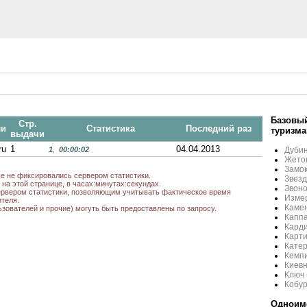
Базовый
Стр.
ли
Статистика
Последний раз
туризма
выдачи
ru
1
04.04.2013
1
,
00:00:02
Дубин
Жетон
Замок
ые не фиксировались сервером статистики.
Звезд
на этой странице, в часах:минутах:секундах.
Звоно
рвером статистики, позволяющим учитывать фактическое время
Измер
теля.
Камен
ьзователей и прочие) могуть быть предоставлены по запросу.
Каппа
Карди
Карти
Кате
Кемп
Киевн
Ключ 
Кобур
Одноиме