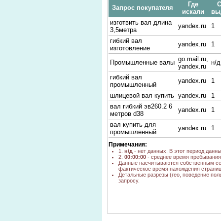
Где
С
Запрос покупателя
искали
вы
изготвить вал длина
yandex.ru
1
3,5метра
гибкий вал
yandex.ru
1
изготовление
go.mail.ru,
Промышленные валы
н/д
yandex.ru
гибкий вал
yandex.ru
1
промышленный
шлицевой вал купить
yandex.ru
1
вал гибкий эв260.2 6
yandex.ru
1
метров d38
вал купить для
yandex.ru
1
промышленный
Примечания:
1.
н/д
- нет данных. В этот период данн
2.
00:00:00
- среднее время пребывания 
Данные насчитываются собственным се
фактическое время нахождения страниц
Детальные разрезы (гео, поведение пол
запросу.