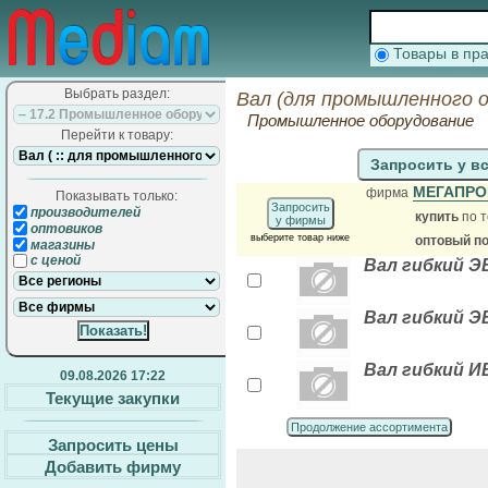
Товары в п
Выбрать раздел:
Вал (для промышленного о
Промышленное оборудование
Перейти к товару:
Запросить у в
МЕГАПРО
фирма
Показывать только:
Запросить
производителей
купить
по т
у фирмы
оптовиков
выберите товар ниже
оптовый п
магазины
с ценой
Вал гибкий ЭВ
Вал гибкий ЭВ
Вал гибкий ИВ
09.08.2026 17:22
Текущие закупки
Продолжение ассортимента
Запросить цены
Добавить фирму