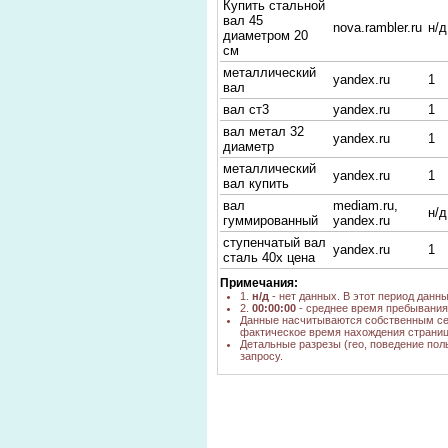
Купить стальной
вал 45
nova.rambler.ru
н/д
диаметром 20
см
металлический
yandex.ru
1
вал
вал ст3
yandex.ru
1
вал метал 32
yandex.ru
1
диаметр
металлический
yandex.ru
1
вал купить
вал
mediam.ru,
н/д
гуммированный
yandex.ru
ступенчатый вал
yandex.ru
1
сталь 40х цена
Примечания:
1.
н/д
- нет данных. В этот период данн
2.
00:00:00
- среднее время пребывания 
Данные насчитываются собственным се
фактическое время нахождения страниц
Детальные разрезы (гео, поведение пол
запросу.