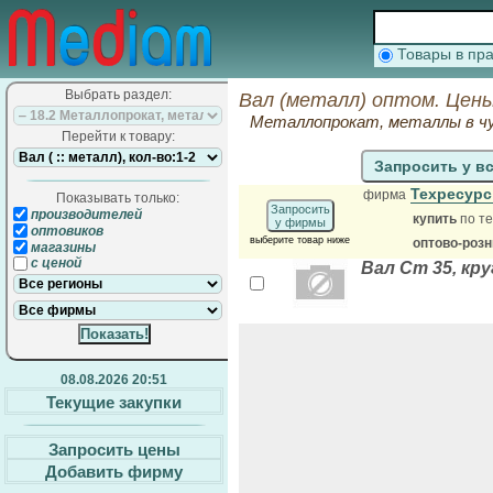
Товары в п
Выбрать раздел:
Вал (металл) оптом. Цены
Металлопрокат, металлы в чу
Перейти к товару:
Запросить у в
Техресур
фирма
Показывать только:
Запросить
производителей
купить
по те
у фирмы
оптовиков
выберите товар ниже
оптово-роз
магазины
с ценой
Вал Ст 35, круг
08.08.2026 20:51
Текущие закупки
Запросить цены
Добавить фирму