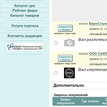
Каталог цен
Рейтинг фирм
Каталог товаров
ЕвроСтал
фирма
Услуги портала
Запросить
купить
по те
у фирмы
выберите товар ниже
оптовый по
Контакты редакции
Вал различных
ООО СибП
фирма
Запросить
купить
по те
у фирмы
выберите товар ниже
оптовый по
Вал ступенчат
Дополнительно
Запросы покупателей
Запрос
С
Где искали
покупателя
вы