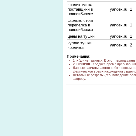
кролик тушка
поставщики в
yandex.ru
1
новосибирске
сколько стоит
перепелка в
yandex.ru
1
новосибирске
цены на тушки
yandex.ru
1
куплю тушки
yandex.ru
2
кроликов
ценатушки фазана
yandex.ru
1
Примечания:
сколько весят тушки
1.
н/д
- нет данных. В этот период данн
go.mail.ru
н/д
2.
00:00:00
- среднее время пребывания 
кролика
Данные насчитываются собственным се
фактическое время нахождения страниц
где купить комбикорм
Детальные разрезы (гео, поведение пол
для перепелок в
yandex.ru
2
запросу.
новосибирске
цена перепела
yandex.ru
1
перепел тушки в
yandex.ru
1
новосибирске
купить тушки
yandex.ru
1
кроликов
иушка кролика цена
yandex.ru
1
Сколько весит
yandex.ru
1
фазан. Тушка
ЦЕНЫ ФАЗАНОВ
yandex.ru
2