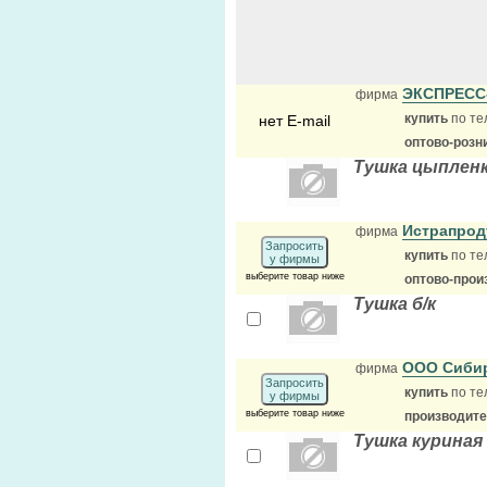
ЭКСПРЕСС
фирма
купить
по те
нет E-mail
оптово-розн
Тушка цыпленк
Истрапрод
фирма
Запросить
купить
по те
у фирмы
выберите товар ниже
оптово-прои
Тушка б/к
ООО Сибир
фирма
Запросить
купить
по те
у фирмы
выберите товар ниже
производит
Тушка куриная