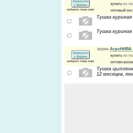
Запросить
купить
по те
у фирмы
выберите товар ниже
оптовый по
Тушка куриная 
Тушка куриная 
АгроНИВА
фирма
Запросить
купить
по те
у фирмы
выберите товар ниже
оптово-розн
Тушка цыпленка
12 месяцев, т