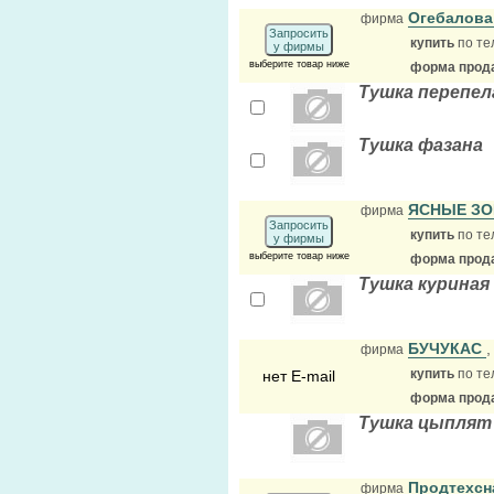
Огебалов
фирма
Запросить
купить
по те
у фирмы
выберите товар ниже
форма прода
Тушка перепел
Тушка фазана
ЯСНЫЕ З
фирма
Запросить
купить
по те
у фирмы
выберите товар ниже
форма прода
Тушка куриная
БУЧУКАС
фирма
купить
по те
нет E-mail
форма прода
Тушка цыплят 
Продтехс
фирма