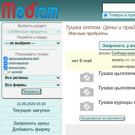
Товары в п
Выбрать раздел:
Тушка оптом. Цены и пра
Мясные продукты
Перейти к товару:
Запросить у в
Сибирская
фирма
Показывать только:
производителей
купить
по те
нет E-mail
оптовиков
оптово-прои
магазины
с ценой
Тушка цыпленка
Тушка цыпленка
Тушка курицы 
11.08.2026 03:20
Текущие закупки
Продолжение ассортимента
Запросить цены
Добавить фирму