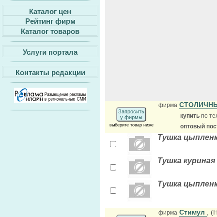
Каталог цен
Рейтинг фирм
Каталог товаров
Услуги портала
Контакты редакции
СТОЛИЧН
фирма
Запросить
купить
по те
у фирмы
выберите товар ниже
оптовый по
Тушка цыпленк
Тушка куриная
Тушка цыпленк
Стимул
, 
фирма