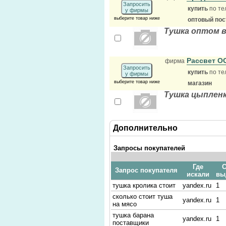
Запросить
купить
по те
у фирмы
выберите товар ниже
оптовый по
Тушка оптом в
Рассвет 
фирма
Запросить
купить
по те
у фирмы
выберите товар ниже
магазин
Тушка цыпленк
Дополнительно
Запросы покупателей
Где
С
Запрос покупателя
искали
вы
тушка кролика стоит
yandex.ru
1
сколько стоит туша
yandex.ru
1
на мясо
тушка барана
yandex.ru
1
поставщики