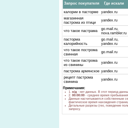
Запрос покупателя
Где искали
калории в пасторме
yandex.ru
магазинная
yandex.ru
пастрома из птици
go.mail.ru,
что такое пастрама
nova.rambler.ru
пасторма
go.mail.ru,
калорийность
yandex.ru
что такое построма
go.mail.ru
свинная
что такое пастрома
yandex.ru
из свинины
пастрома армянское
yandex.ru
рецепт пастрома
yandex.ru
свинина
калорийность
Примечания:
пастромы копченой
1.
н/д
- нет данных. В этот период данн
yandex.ru
2.
00:00:00
- среднее время пребывания 
из курицы
Данные насчитываются собственным се
фактическое время нахождения страниц
каллорийность
yandex.ru
Детальные разрезы (гео, поведение пол
пастромы
запросу.
пастрома
yandex.ru
свинаякалорийность
пастрома из курицы
yandex.ru