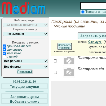
Товары в п
Выбрать раздел:
Пастрома (из свинины, из
Мясные продукты
Перейти к товару:
Запросить у в
Стимул
, 
фирма
Показывать только:
Запросить
производителей
купить
по те
у фирмы
оптовиков
выберите товар ниже
оптовый по
магазины
с ценой
Пастрома пти
Пастрома к/в
09.08.2026 21:20
Текущие закупки
Запросить цены
Добавить фирму