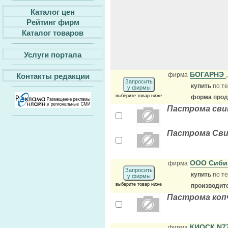
Каталог цен
Рейтинг фирм
Каталог товаров
Услуги портала
БОГАРНЭ
фирма
Контакты редакции
Запросить
купить
по те
у фирмы
выберите товар ниже
форма прода
Пастрома сви
Пастрома Сви
ООО Сиби
фирма
Запросить
купить
по те
у фирмы
выберите товар ниже
производит
Пастрома коп
КИОСК N7
фирма