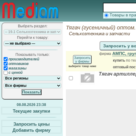
Товары в п
Выбрать раздел:
Тягач (гусеничный) оптом
Сельхозтехника и запчасти
Перейти к товару:
Запросить у в
АМПС, гру
фирма
Показывать только:
Запросить
производителей
купить
по те
у фирмы
оптовиков
выберите товар ниже
оптовый по
магазины
с ценой
Тягач артилле
08.08.2026 23:38
Текущие закупки
Запросить цены
Добавить фирму