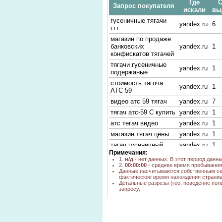
Где
С
Запрос покупателя
искали
вы
гусеничные тягачи
yandex.ru
6
гтт
магазин по продаже
банковских
yandex.ru
1
конфискатов тягачей
тягачи гусеничные
yandex.ru
1
подержаные
стоимость тягоча
yandex.ru
1
АТС 59
видео атс 59 тягач
yandex.ru
7
тягач атс-59 С купить
yandex.ru
1
атс тегач видео
yandex.ru
1
магазин тягач цены
yandex.ru
1
тягач гусеничный
yandex.ru
1
Примечания:
видео тягач атс 59
yandex.ru
2
1.
н/д
- нет данных. В этот период данн
2.
00:00:00
- среднее время пребывания 
тягач ГАЗ-71
yandex.ru
1
Данные насчитываются собственным се
тягач на гусеничном
фактическое время нахождения страниц
yandex.ru
1
Детальные разрезы (гео, поведение пол
ходу АТС-59
запросу.
тягач атс59
yandex.ru
1
видео атс59 тягач
google.ru
н/д