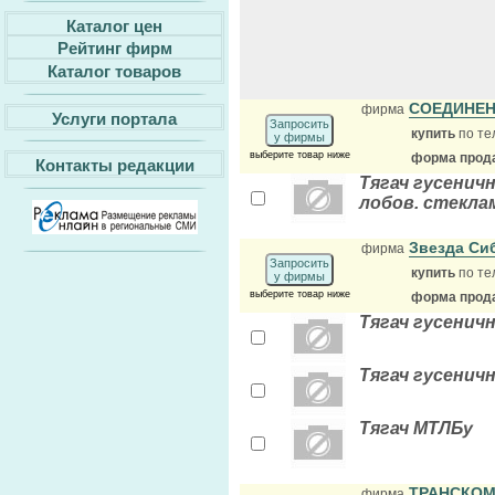
Каталог цен
Рейтинг фирм
Каталог товаров
СОЕДИНЕ
фирма
Услуги портала
Запросить
купить
по те
у фирмы
выберите товар ниже
форма прода
Контакты редакции
Тягач гусенич
лобов. стекла
Звезда С
фирма
Запросить
купить
по те
у фирмы
выберите товар ниже
форма прода
Тягач гусенич
Тягач гусенич
Тягач МТЛБу
ТРАНСКОМ
фирма