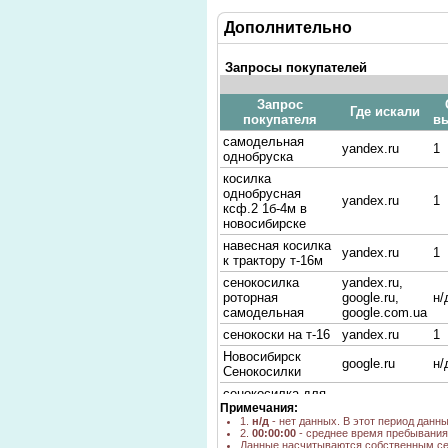
Дополнительно
Запросы покупателей
Запрос
Где искали
покупателя
в
самодельная
yandex.ru
1
однобруска
косилка
однобрусная
yandex.ru
1
ксф.2 1б-4м в
новосибирске
навесная косилка
yandex.ru
1
к трактору т-16м
сенокосилка
yandex.ru,
роторная
google.ru,
н/
самодельная
google.com.ua
сенокоски на т-16
yandex.ru
1
Новосибирск
google.ru
н/
Сенокосилки
сенокосилка для
yandex.ru
1
Примечания:
т16
1.
н/д
- нет данных. В этот период данн
сенокосилка
2.
00:00:00
- среднее время пребывания 
yandex.ru
3
тракторная б\у
Данные насчитываются собственным се