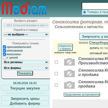
Товары в п
Выбрать раздел:
Сенокосилка (роторная, 
Сельхозтехника и запчасти
Перейти к товару:
Запросить у в
Спецобор
фирма
Показывать только:
Запросить
производителей
купить
по те
у фирмы
оптовиков
выберите товар ниже
оптовый по
магазины
с ценой
Сенокосилка К
Производство
Сенокосилка К
и продажа
Сенокосилка К
06.08.2026 18:43
продажа
Текущие закупки
Продолжение ассортимента
Запросить цены
Добавить фирму