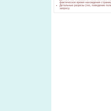
фактическое время нахождения страниц
самодельная
Детальные разрезы (гео, поведение пол
роторная косилка
запросу.
yandex.ru
2
на трактор т-25
косилка ксф и
google.ru
н/
запчасти оптом
купить роторную
косилку в
yandex.ru
1
новосибирской
области
Производство
сенокосилок в
yandex.ru
1
новосибирске
новосибирск
предприятие по
производству
yandex.ru
1
запчастей к
сенокосилкам
однобруска
go.mail.ru
н/
сенокосилка
сенокосилки
bing.com
н/
самодельные
ротарная
yandex.ru
1
сенокоска
куплю
сенокосилку
google.ru
н/