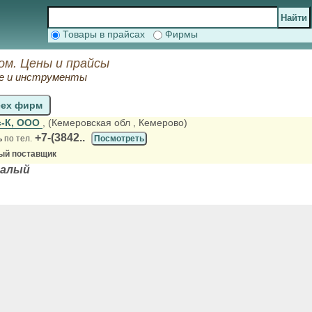
Товары в прайсах
Фирмы
ом. Цены и прайсы
ие и инструменты
сех фирм
с-К, ООО
, (Кемеровская обл
, Кемерово)
+7-(3842..
ь
по тел.
Посмотреть
ый поставщик
малый