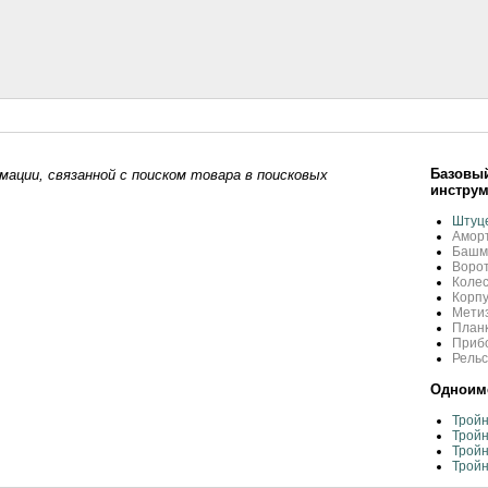
Базовый
ации, связанной с поиском товара в поисковых
инстру
Штуце
Амор
Башма
Ворот
Коле
Корпу
Мети
Планк
Прибо
Рель
Одноиме
Тройн
Тройн
Тройн
Тройн