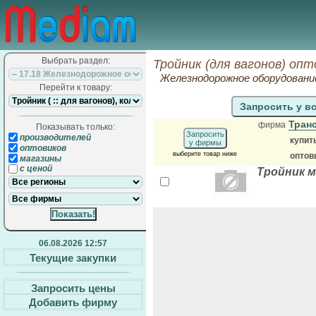
Выбрать раздел:
Тройник (для вагонов) опт
Железнодорожное оборудован
Перейти к товару:
Запросить у в
Тран
фирма
Показывать только:
Запросить
производителей
купит
у фирмы
оптовиков
выберите товар ниже
оптов
магазины
с ценой
Тройник 
06.08.2026 12:57
Текущие закупки
Запросить цены
Добавить фирму