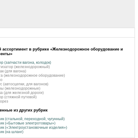
 ассортимент в рубрике «Железнодорожное оборудование и
менты»
р (запчасти вагона, колодок)
тизатор (железнодорожный)
к (для вагона)
а (железнодорожное оборудование)
со
с (автосцепки, для вагонов)
зы (железнодорожные)
а (для железной дороги)
р (стяжной путевой)
сорез
нные из других рубрик
ик (стальной, переходной, чугунный)
ик («Бытовые электротовары»)
ик («Электроустановочные изделия»)
ик (на шланг)